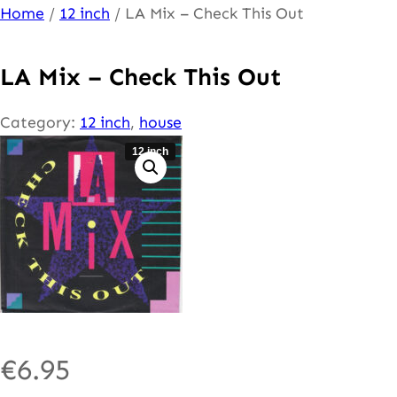
Ga
Home
/
12 inch
/ LA Mix – Check This Out
naar
de
LA Mix – Check This Out
inhoud
Category:
12 inch
, 
house
12 inch
€
6.95