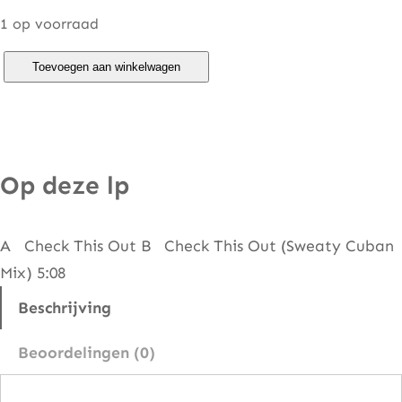
1 op voorraad
L
Toevoegen aan winkelwagen
A
M
i
x
Op deze lp
–
C
A Check This Out B Check This Out (Sweaty Cuban
h
Mix) 5:08
e
c
Beschrijving
k
Beoordelingen (0)
T
h