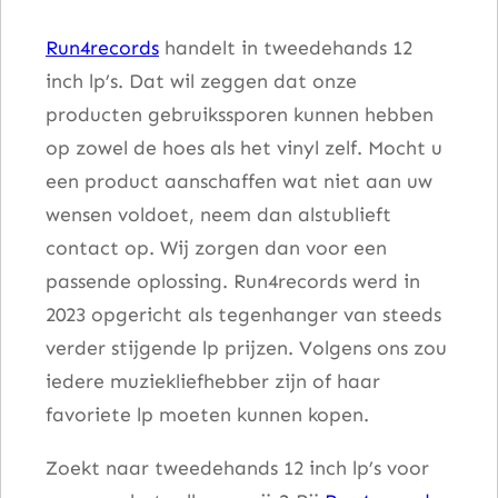
i
Run4records
handelt in tweedehands 12
s
inch lp’s. Dat wil zeggen dat onze
O
producten gebruikssporen kunnen hebben
u
op zowel de hoes als het vinyl zelf. Mocht u
t
een product aanschaffen wat niet aan uw
a
wensen voldoet, neem dan alstublieft
a
contact op. Wij zorgen dan voor een
n
passende oplossing. Run4records werd in
t
2023 opgericht als tegenhanger van steeds
a
verder stijgende lp prijzen. Volgens ons zou
l
iedere muziekliefhebber zijn of haar
favoriete lp moeten kunnen kopen.
Zoekt naar tweedehands 12 inch lp’s voor