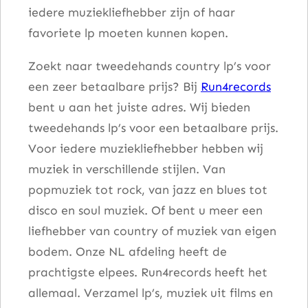
iedere muziekliefhebber zijn of haar
n
favoriete lp moeten kunnen kopen.
t
a
Zoekt naar tweedehands country lp’s voor
l
een zeer betaalbare prijs? Bij
Run4records
bent u aan het juiste adres. Wij bieden
tweedehands lp’s voor een betaalbare prijs.
Voor iedere muziekliefhebber hebben wij
muziek in verschillende stijlen. Van
popmuziek tot rock, van jazz en blues tot
disco en soul muziek. Of bent u meer een
liefhebber van country of muziek van eigen
bodem. Onze NL afdeling heeft de
prachtigste elpees. Run4records heeft het
allemaal. Verzamel lp’s, muziek uit films en