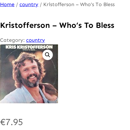
Ga
Home
/
country
/ Kristofferson – Who’s To Bless
naar
de
Kristofferson – Who’s To Bless
inhoud
Category:
country
€
7.95