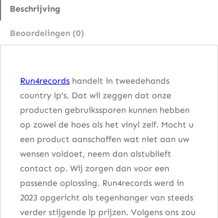
–
Beschrijving
W
Beoordelingen (0)
h
o
'
Run4records
handelt in tweedehands
s
country lp’s. Dat wil zeggen dat onze
T
producten gebruikssporen kunnen hebben
o
op zowel de hoes als het vinyl zelf. Mocht u
B
een product aanschaffen wat niet aan uw
l
wensen voldoet, neem dan alstublieft
e
contact op. Wij zorgen dan voor een
s
passende oplossing. Run4records werd in
s
2023 opgericht als tegenhanger van steeds
a
verder stijgende lp prijzen. Volgens ons zou
a