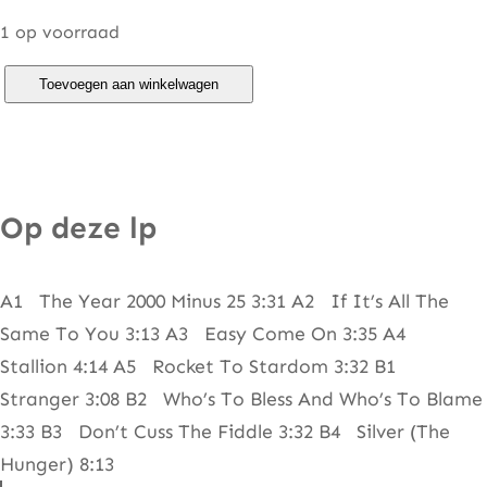
1 op voorraad
K
Toevoegen aan winkelwagen
r
i
s
t
Op deze lp
o
f
A1 The Year 2000 Minus 25 3:31 A2 If It’s All The
f
Same To You 3:13 A3 Easy Come On 3:35 A4
e
Stallion 4:14 A5 Rocket To Stardom 3:32 B1
r
Stranger 3:08 B2 Who’s To Bless And Who’s To Blame
s
3:33 B3 Don’t Cuss The Fiddle 3:32 B4 Silver (The
o
Hunger) 8:13
n