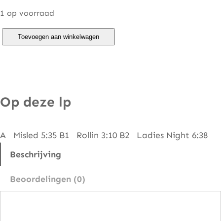
1 op voorraad
K
Toevoegen aan winkelwagen
o
o
l
&
Op deze lp
T
h
A Misled 5:35 B1 Rollin 3:10 B2 Ladies Night 6:38
e
G
Beschrijving
a
Beoordelingen (0)
n
g
–