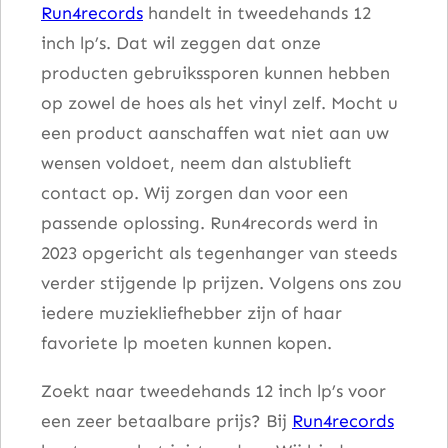
Run4records
handelt in tweedehands 12
M
inch lp’s. Dat wil zeggen dat onze
i
producten gebruikssporen kunnen hebben
s
op zowel de hoes als het vinyl zelf. Mocht u
l
een product aanschaffen wat niet aan uw
e
wensen voldoet, neem dan alstublieft
d
contact op. Wij zorgen dan voor een
a
passende oplossing. Run4records werd in
a
2023 opgericht als tegenhanger van steeds
n
verder stijgende lp prijzen. Volgens ons zou
t
iedere muziekliefhebber zijn of haar
a
favoriete lp moeten kunnen kopen.
l
Zoekt naar tweedehands 12 inch lp’s voor
een zeer betaalbare prijs? Bij
Run4records