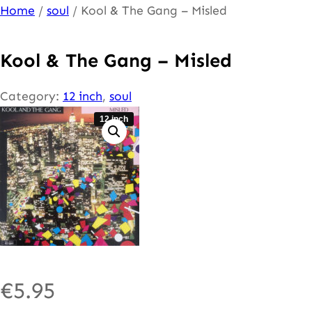
Ga
Home
/
soul
/ Kool & The Gang – Misled
naar
de
Kool & The Gang – Misled
inhoud
Category:
12 inch
, 
soul
12 inch
€
5.95