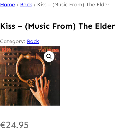
Ga
Home
/
Rock
/ Kiss – (Music From) The Elder
naar
de
Kiss – (Music From) The Elder
inhoud
Category:
Rock
€
24.95