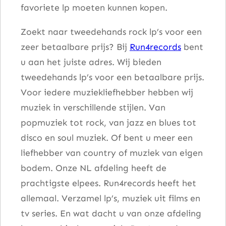
favoriete lp moeten kunnen kopen.
a
l
Zoekt naar tweedehands rock lp’s voor een
zeer betaalbare prijs? Bij
Run4records
bent
u aan het juiste adres. Wij bieden
tweedehands lp’s voor een betaalbare prijs.
Voor iedere muziekliefhebber hebben wij
muziek in verschillende stijlen. Van
popmuziek tot rock, van jazz en blues tot
disco en soul muziek. Of bent u meer een
liefhebber van country of muziek van eigen
bodem. Onze NL afdeling heeft de
prachtigste elpees. Run4records heeft het
allemaal. Verzamel lp’s, muziek uit films en
tv series. En wat dacht u van onze afdeling