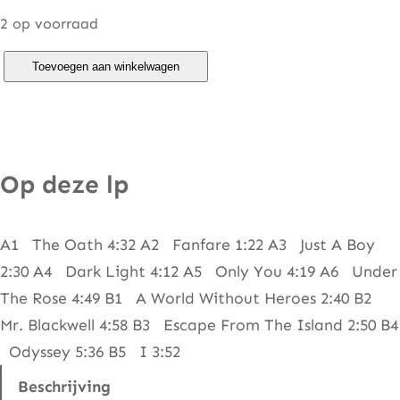
2 op voorraad
K
Toevoegen aan winkelwagen
i
s
s
–
Op deze lp
(
M
A1 The Oath 4:32 A2 Fanfare 1:22 A3 Just A Boy
u
2:30 A4 Dark Light 4:12 A5 Only You 4:19 A6 Under
s
The Rose 4:49 B1 A World Without Heroes 2:40 B2
i
Mr. Blackwell 4:58 B3 Escape From The Island 2:50 B4
c
Odyssey 5:36 B5 I 3:52
F
r
Beschrijving