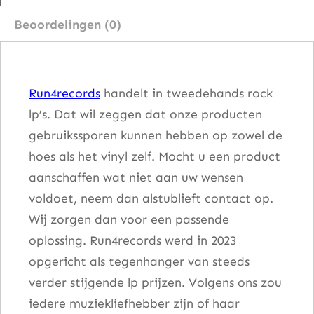
o
Beoordelingen (0)
m
)
T
Run4records
handelt in tweedehands rock
h
lp’s. Dat wil zeggen dat onze producten
e
gebruikssporen kunnen hebben op zowel de
E
hoes als het vinyl zelf. Mocht u een product
l
aanschaffen wat niet aan uw wensen
d
voldoet, neem dan alstublieft contact op.
e
Wij zorgen dan voor een passende
r
oplossing. Run4records werd in 2023
a
opgericht als tegenhanger van steeds
a
verder stijgende lp prijzen. Volgens ons zou
n
iedere muziekliefhebber zijn of haar
t