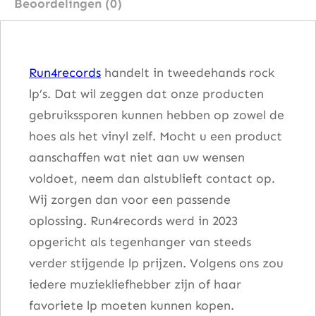
Beoordelingen (0)
i
d
e
Run4records
handelt in tweedehands rock
d
lp’s. Dat wil zeggen dat onze producten
W
gebruikssporen kunnen hebben op zowel de
e
hoes als het vinyl zelf. Mocht u een product
S
aanschaffen wat niet aan uw wensen
t
voldoet, neem dan alstublieft contact op.
a
Wij zorgen dan voor een passende
n
oplossing. Run4records werd in 2023
d
opgericht als tegenhanger van steeds
a
verder stijgende lp prijzen. Volgens ons zou
a
iedere muziekliefhebber zijn of haar
n
favoriete lp moeten kunnen kopen.
t