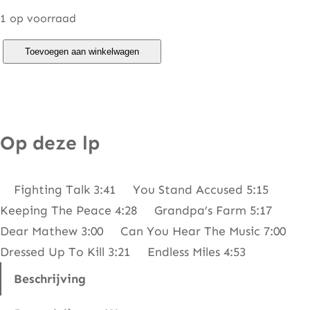
1 op voorraad
K
Toevoegen aan winkelwagen
i
n
g
H
Op deze lp
a
r
Fighting Talk 3:41 You Stand Accused 5:15
r
Keeping The Peace 4:28 Grandpa’s Farm 5:17
y
Dear Mathew 3:00 Can You Hear The Music 7:00
–
Dressed Up To Kill 3:21 Endless Miles 4:53
D
i
Beschrijving
v