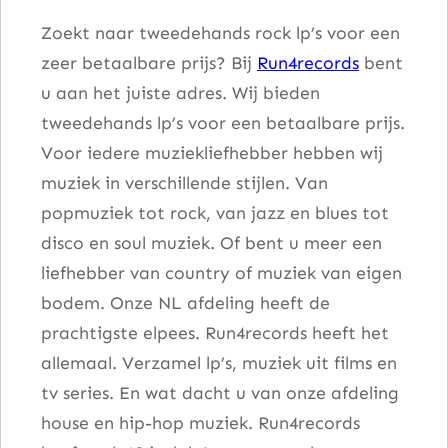
a
Zoekt naar tweedehands rock lp’s voor een
l
zeer betaalbare prijs? Bij
Run4records
bent
u aan het juiste adres. Wij bieden
tweedehands lp’s voor een betaalbare prijs.
Voor iedere muziekliefhebber hebben wij
muziek in verschillende stijlen. Van
popmuziek tot rock, van jazz en blues tot
disco en soul muziek. Of bent u meer een
liefhebber van country of muziek van eigen
bodem. Onze NL afdeling heeft de
prachtigste elpees. Run4records heeft het
allemaal. Verzamel lp’s, muziek uit films en
tv series. En wat dacht u van onze afdeling
house en hip-hop muziek. Run4records