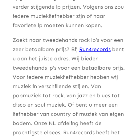
verder stijgende lp prijzen. Volgens ons zou
s
iedere muziekliefhebber zijn of haar
t
favoriete lp moeten kunnen kopen.
y
S
Zoekt naar tweedehands rock lp’s voor een
h
zeer betaalbare prijs? Bij
Run4records
bent
e
u aan het juiste adres. Wij bieden
l
tweedehands lp’s voor een betaalbare prijs.
l
Voor iedere muziekliefhebber hebben wij
a
muziek in verschillende stijlen. Van
a
popmuziek tot rock, van jazz en blues tot
n
disco en soul muziek. Of bent u meer een
t
liefhebber van country of muziek van eigen
a
bodem. Onze NL afdeling heeft de
l
prachtigste elpees. Run4records heeft het