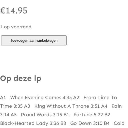
€
14.95
1 op voorraad
K
Toevoegen aan winkelwagen
e
n
H
e
Op deze lp
n
s
A1 When Evening Comes 4:35 A2 From Time To
l
Time 3:35 A3 King Without A Throne 3:51 A4 Rain
e
3:14 A5 Proud Words 3:15 B1 Fortune 5:22 B2
y
Black-Hearted Lady 3:36 B3 Go Down 3:10 B4 Cold
–