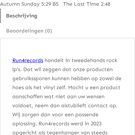
Autumn Sunday 5:29 B5 The Last Time 2:48
P
r
Beschrijving
o
Beoordelingen (0)
u
d
W
Run4records
handelt in tweedehands rock
o
lp’s. Dat wil zeggen dat onze producten
r
gebruikssporen kunnen hebben op zowel de
d
hoes als het vinyl zelf. Mocht u een product
s
aanschaffen wat niet aan uw wensen
o
voldoet, neem dan alstublieft contact op.
n
Wij zorgen dan voor een passende
a
oplossing. Run4records werd in 2023
D
opgericht als tegenhanger van steeds
u