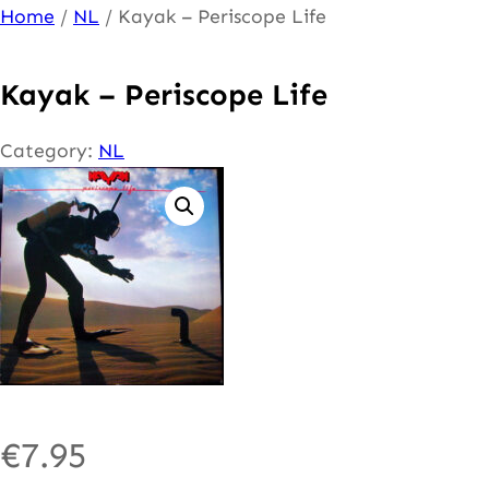
Ga
Home
/
NL
/ Kayak – Periscope Life
naar
de
Kayak – Periscope Life
inhoud
Category:
NL
€
7.95