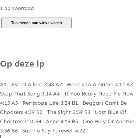
1 op voorraad
K
Toevoegen aan winkelwagen
a
y
a
k
Op deze lp
–
P
A1 Astral Aliens 3:48 A2 What’s In A Name 4:12 A3
e
Stop That Song 3:14 A4 If You Really Need Me Now
r
4:15 A5 Periscope Life 3:24 B1 Beggars Can’t Be
i
Choosers 4:39 B2 The Sight 3:59 B3 Lost Blue Of
s
Chartres 3:24 B4 Anne 4:19 B5 One Way Or Another
c
3:56 B6 Sad To Say Farewell 4:22
o