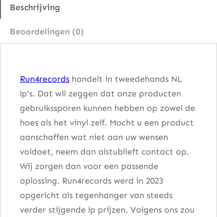
p
Beschrijving
e
Beoordelingen (0)
L
i
f
Run4records
handelt in tweedehands NL
e
lp’s. Dat wil zeggen dat onze producten
a
gebruikssporen kunnen hebben op zowel de
a
hoes als het vinyl zelf. Mocht u een product
n
aanschaffen wat niet aan uw wensen
t
voldoet, neem dan alstublieft contact op.
a
Wij zorgen dan voor een passende
l
oplossing. Run4records werd in 2023
opgericht als tegenhanger van steeds
verder stijgende lp prijzen. Volgens ons zou