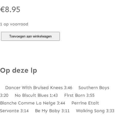
€
8.95
1 op voorraad
K
Toevoegen aan winkelwagen
a
t
e
&
Op deze lp
A
n
Dancer With Bruised Knees 3:46 Southern Boys
n
3:20 No Biscuit Blues 1:43 First Born 3:55
a
Blanche Comme La Neige 3:44 Perrine Etait
M
Servante 3:14 Be My Baby 3:11 Walking Song 3:33
c