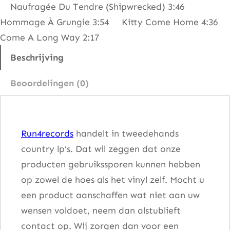
Naufragée Du Tendre (Shipwrecked) 3:46
G
Hommage À Grungie 3:54 Kitty Come Home 4:36
a
Come A Long Way 2:17
r
r
Beschrijving
i
Beoordelingen (0)
g
l
e
Run4records
handelt in tweedehands
–
country lp’s. Dat wil zeggen dat onze
D
producten gebruikssporen kunnen hebben
a
op zowel de hoes als het vinyl zelf. Mocht u
n
een product aanschaffen wat niet aan uw
c
wensen voldoet, neem dan alstublieft
e
contact op. Wij zorgen dan voor een
r