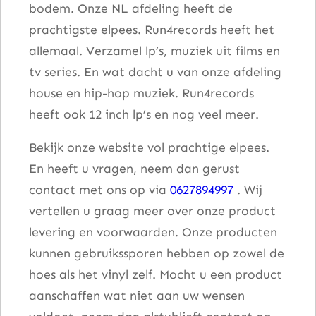
bodem. Onze NL afdeling heeft de
s
prachtigste elpees. Run4records heeft het
a
allemaal. Verzamel lp’s, muziek uit films en
a
tv series. En wat dacht u van onze afdeling
n
house en hip-hop muziek. Run4records
t
heeft ook 12 inch lp’s en nog veel meer.
a
l
Bekijk onze website vol prachtige elpees.
En heeft u vragen, neem dan gerust
contact met ons op via
0627894997
. Wij
vertellen u graag meer over onze product
levering en voorwaarden. Onze producten
kunnen gebruikssporen hebben op zowel de
hoes als het vinyl zelf. Mocht u een product
aanschaffen wat niet aan uw wensen