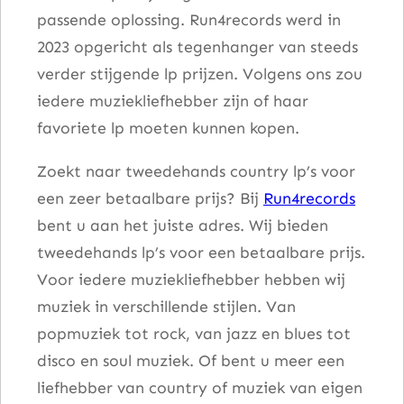
passende oplossing. Run4records werd in
W
2023 opgericht als tegenhanger van steeds
i
verder stijgende lp prijzen. Volgens ons zou
t
iedere muziekliefhebber zijn of haar
h
favoriete lp moeten kunnen kopen.
B
r
Zoekt naar tweedehands country lp’s voor
u
een zeer betaalbare prijs? Bij
Run4records
i
bent u aan het juiste adres. Wij bieden
s
tweedehands lp’s voor een betaalbare prijs.
e
Voor iedere muziekliefhebber hebben wij
d
muziek in verschillende stijlen. Van
K
popmuziek tot rock, van jazz en blues tot
n
disco en soul muziek. Of bent u meer een
e
liefhebber van country of muziek van eigen
e