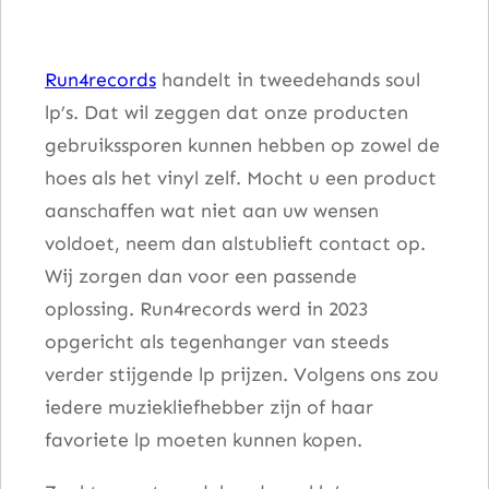
t
S
Run4records
handelt in tweedehands soul
h
lp’s. Dat wil zeggen dat onze producten
o
gebruikssporen kunnen hebben op zowel de
t
hoes als het vinyl zelf. Mocht u een product
a
aanschaffen wat niet aan uw wensen
a
voldoet, neem dan alstublieft contact op.
n
Wij zorgen dan voor een passende
t
oplossing. Run4records werd in 2023
a
opgericht als tegenhanger van steeds
l
verder stijgende lp prijzen. Volgens ons zou
iedere muziekliefhebber zijn of haar
favoriete lp moeten kunnen kopen.