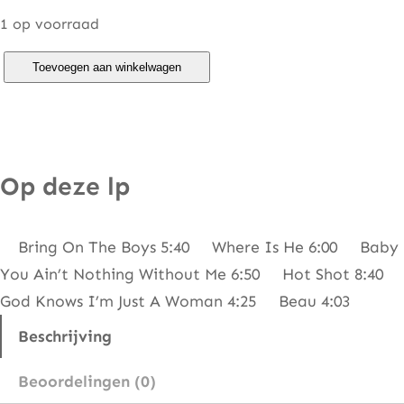
1 op voorraad
K
Toevoegen aan winkelwagen
a
r
e
n
Op deze lp
Y
o
Bring On The Boys 5:40 Where Is He 6:00 Baby
u
You Ain’t Nothing Without Me 6:50 Hot Shot 8:40
n
God Knows I’m Just A Woman 4:25 Beau 4:03
g
–
Beschrijving
H
Beoordelingen (0)
o