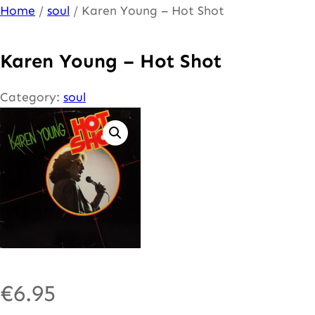
Ga
Home
/
soul
/ Karen Young – Hot Shot
naar
de
Karen Young – Hot Shot
inhoud
Category:
soul
€
6.95