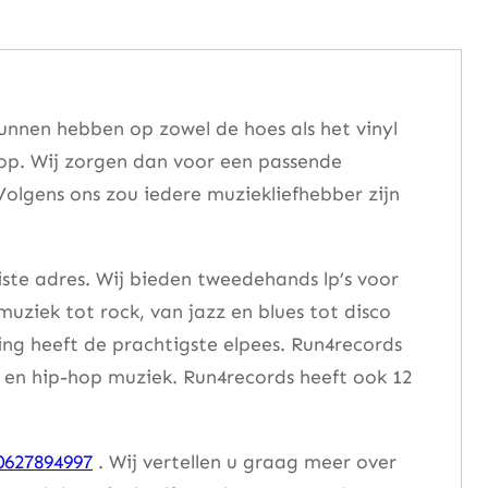
unnen hebben op zowel de hoes als het vinyl
 op. Wij zorgen dan voor een passende
Volgens ons zou iedere muziekliefhebber zijn
iste adres. Wij bieden tweedehands lp’s voor
muziek tot rock, van jazz en blues tot disco
ng heeft de prachtigste elpees. Run4records
se en hip-hop muziek. Run4records heeft ook 12
0627894997
. Wij vertellen u graag meer over