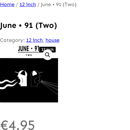
Ga
Home
/
12 inch
/ June • 91 (Two)
naar
de
June • 91 (Two)
inhoud
Category:
12 inch
, 
house
12 inch
€
4.95