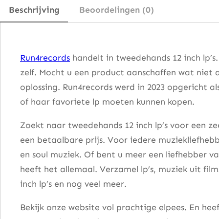
a
Beschrijving
Beoordelingen (0)
a
n
t
Run4records
handelt in tweedehands 12 inch lp’s
a
zelf. Mocht u een product aanschaffen wat niet 
l
oplossing. Run4records werd in 2023 opgericht al
of haar favoriete lp moeten kunnen kopen.
Zoekt naar tweedehands 12 inch lp’s voor een zee
een betaalbare prijs. Voor iedere muziekliefhebb
en soul muziek. Of bent u meer een liefhebber v
heeft het allemaal. Verzamel lp’s, muziek uit fi
inch lp’s en nog veel meer.
Bekijk onze website vol prachtige elpees. En he