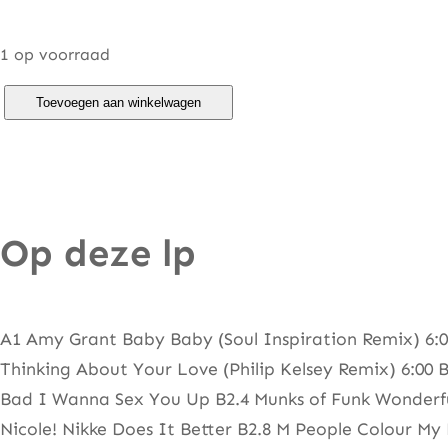
1 op voorraad
J
Toevoegen aan winkelwagen
u
n
e
•
Op deze lp
9
1
(
T
A1 Amy Grant Baby Baby (Soul Inspiration Remix) 6:0
w
Thinking About Your Love (Philip Kelsey Remix) 6:00
o
Bad I Wanna Sex You Up B2.4 Munks of Funk Wonderfu
)
Nicole! Nikke Does It Better B2.8 M People Colour My 