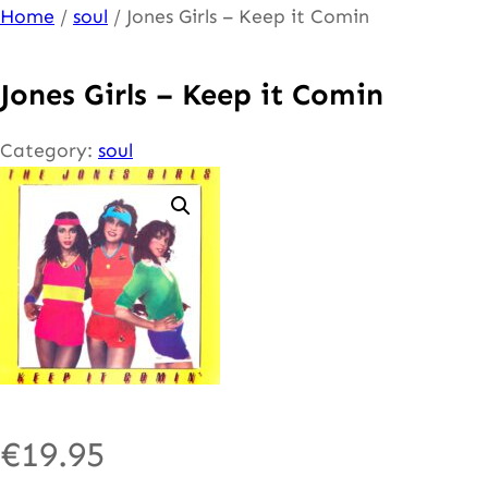
Ga
Home
/
soul
/ Jones Girls – Keep it Comin
naar
de
Jones Girls – Keep it Comin
inhoud
Category:
soul
€
19.95