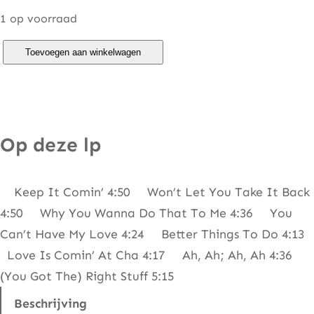
1 op voorraad
J
Toevoegen aan winkelwagen
o
n
e
s
Op deze lp
G
i
Keep It Comin’ 4:50 Won’t Let You Take It Back
r
4:50 Why You Wanna Do That To Me 4:36 You
l
Can’t Have My Love 4:24 Better Things To Do 4:13
s
Love Is Comin’ At Cha 4:17 Ah, Ah; Ah, Ah 4:36
–
(You Got The) Right Stuff 5:15
K
e
Beschrijving