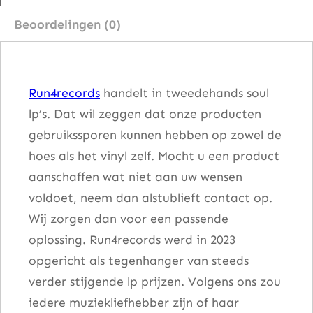
e
Beoordelingen (0)
p
i
t
Run4records
handelt in tweedehands soul
C
lp’s. Dat wil zeggen dat onze producten
o
gebruikssporen kunnen hebben op zowel de
m
hoes als het vinyl zelf. Mocht u een product
i
aanschaffen wat niet aan uw wensen
n
voldoet, neem dan alstublieft contact op.
a
Wij zorgen dan voor een passende
a
oplossing. Run4records werd in 2023
n
opgericht als tegenhanger van steeds
t
verder stijgende lp prijzen. Volgens ons zou
a
iedere muziekliefhebber zijn of haar
l