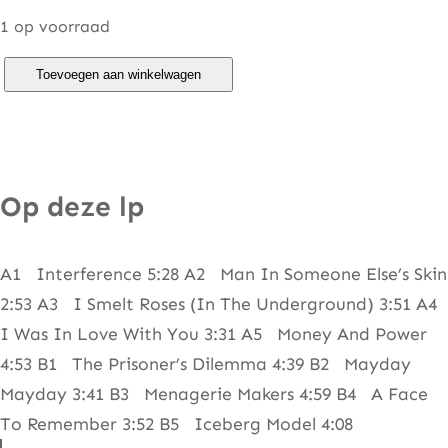
1 op voorraad
J
Toevoegen aan winkelwagen
o
h
n
W
Op deze lp
a
t
A1 Interference 5:28 A2 Man In Someone Else’s Skin
t
2:53 A3 I Smelt Roses (In The Underground) 3:51 A4
s
I Was In Love With You 3:31 A5 Money And Power
–
4:53 B1 The Prisoner’s Dilemma 4:39 B2 Mayday
T
Mayday 3:41 B3 Menagerie Makers 4:59 B4 A Face
h
To Remember 3:52 B5 Iceberg Model 4:08
e