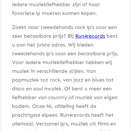
iedere muziekliefhebber zijn of haar
t
favoriete lp moeten kunnen kopen.
a
l
Zoekt naar tweedehands rock lp’s voor een
zeer betaalbare prijs? Bij
Run4records
bent
u aan het juiste adres. Wij bieden
tweedehands lp’s voor een betaalbare prijs.
Voor iedere muziekliefhebber hebben wij
muziek in verschillende stijlen. Van
popmuziek tot rock, van jazz en blues tot
disco en soul muziek. Of bent u meer een
liefhebber van country of muziek van eigen
bodem. Onze NL afdeling heeft de
prachtigste elpees. Run4records heeft het
allemaal. Verzamel lp’s, muziek uit films en