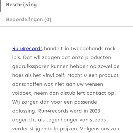
I
Beschrijving
c
Beoordelingen (0)
e
b
e
Run4records
handelt in tweedehands rock
r
lp’s. Dat wil zeggen dat onze producten
g
gebruikssporen kunnen hebben op zowel de
M
hoes als het vinyl zelf. Mocht u een product
o
aanschaffen wat niet aan uw wensen
d
voldoet, neem dan alstublieft contact op.
e
Wij zorgen dan voor een passende
l
oplossing. Run4records werd in 2023
a
opgericht als tegenhanger van steeds
a
verder stijgende lp prijzen. Volgens ons zou
n