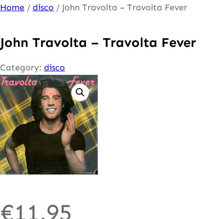
Ga
Home
/
disco
/ John Travolta – Travolta Fever
naar
de
John Travolta – Travolta Fever
inhoud
Category:
disco
€
11.95