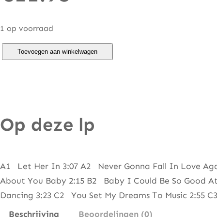
1 op voorraad
J
Toevoegen aan winkelwagen
o
h
n
T
Op deze lp
r
a
v
o
A1 Let Her In 3:07 A2 Never Gonna Fall In Love Aga
l
About You Baby 2:15 B2 Baby I Could Be So Good At
t
Dancing 3:23 C2 You Set My Dreams To Music 2:55 
a
Beschrijving
Beoordelingen (0)