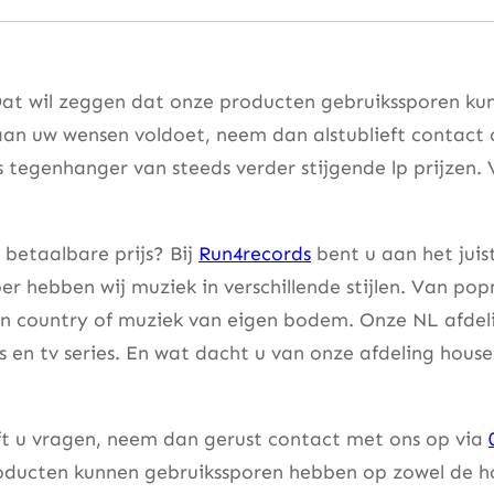
Dat wil zeggen dat onze producten gebruikssporen kun
aan uw wensen voldoet, neem dan alstublieft contact
s tegenhanger van steeds verder stijgende lp prijzen. 
 betaalbare prijs? Bij
Run4records
bent u aan het juis
er hebben wij muziek in verschillende stijlen. Van pop
an country of muziek van eigen bodem. Onze NL afdeli
lms en tv series. En wat dacht u van onze afdeling hou
eft u vragen, neem dan gerust contact met ons op via
ducten kunnen gebruikssporen hebben op zowel de hoes