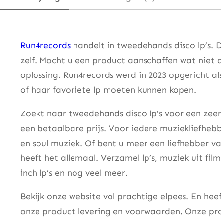
–
T
r
Run4records
handelt in tweedehands disco lp’s. 
a
zelf. Mocht u een product aanschaffen wat niet 
v
oplossing. Run4records werd in 2023 opgericht al
o
of haar favoriete lp moeten kunnen kopen.
l
t
Zoekt naar tweedehands disco lp’s voor een zeer
a
een betaalbare prijs. Voor iedere muziekliefhebb
F
en soul muziek. Of bent u meer een liefhebber v
e
heeft het allemaal. Verzamel lp’s, muziek uit fi
v
inch lp’s en nog veel meer.
e
Bekijk onze website vol prachtige elpees. En he
r
onze product levering en voorwaarden. Onze pro
a