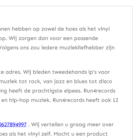
nen hebben op zowel de hoes als het vinyl
 op. Wij zorgen dan voor een passende
Volgens ons zou iedere muziekliefhebber zijn
te adres. Wij bieden tweedehands lp’s voor
muziek tot rock, van jazz en blues tot disco
ng heeft de prachtigste elpees. Run4records
se en hip-hop muziek. Run4records heeft ook 12
0627894997
. Wij vertellen u graag meer over
 als het vinyl zelf. Mocht u een product