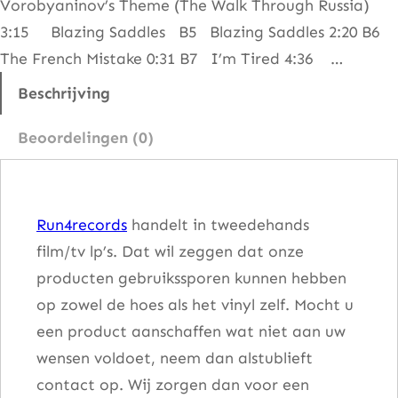
Vorobyaninov’s Theme (The Walk Through Russia)
g
3:15 Blazing Saddles B5 Blazing Saddles 2:20 B6
h
The French Mistake 0:31 B7 I’m Tired 4:36 …
A
n
Beschrijving
x
Beoordelingen (0)
i
e
t
Run4records
handelt in tweedehands
y
film/tv lp’s. Dat wil zeggen dat onze
a
producten gebruikssporen kunnen hebben
a
op zowel de hoes als het vinyl zelf. Mocht u
n
een product aanschaffen wat niet aan uw
t
wensen voldoet, neem dan alstublieft
a
contact op. Wij zorgen dan voor een
l