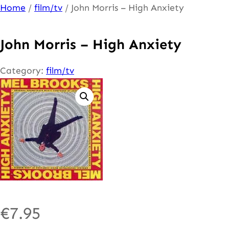
Ga
Home
/
film/tv
/ John Morris – High Anxiety
naar
de
John Morris – High Anxiety
inhoud
Category:
film/tv
€
7.95