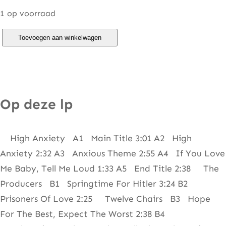
1 op voorraad
J
Toevoegen aan winkelwagen
o
h
n
M
Op deze lp
o
r
High Anxiety A1 Main Title 3:01 A2 High
r
Anxiety 2:32 A3 Anxious Theme 2:55 A4 If You Love
i
Me Baby, Tell Me Loud 1:33 A5 End Title 2:38 The
s
Producers B1 Springtime For Hitler 3:24 B2
–
Prisoners Of Love 2:25 Twelve Chairs B3 Hope
H
For The Best, Expect The Worst 2:38 B4
i