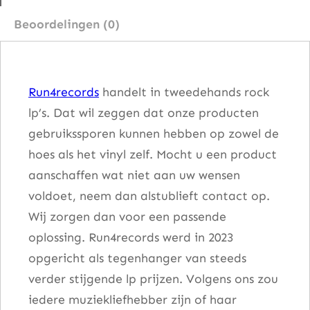
e
Beoordelingen (0)
n
t
e
Run4records
handelt in tweedehands rock
r
lp’s. Dat wil zeggen dat onze producten
f
gebruikssporen kunnen hebben op zowel de
i
hoes als het vinyl zelf. Mocht u een product
e
aanschaffen wat niet aan uw wensen
l
voldoet, neem dan alstublieft contact op.
d
Wij zorgen dan voor een passende
a
oplossing. Run4records werd in 2023
a
opgericht als tegenhanger van steeds
n
verder stijgende lp prijzen. Volgens ons zou
t
iedere muziekliefhebber zijn of haar
a