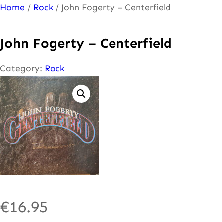
Ga
Home
/
Rock
/ John Fogerty – Centerfield
naar
de
John Fogerty – Centerfield
inhoud
Category:
Rock
€
16.95