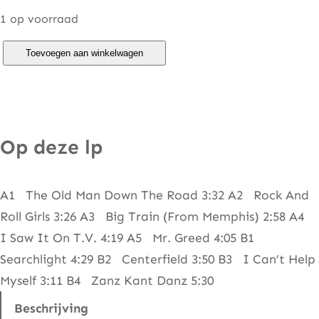
1 op voorraad
J
Toevoegen aan winkelwagen
o
h
n
F
Op deze lp
o
g
A1 The Old Man Down The Road 3:32 A2 Rock And
e
Roll Girls 3:26 A3 Big Train (From Memphis) 2:58 A4
r
I Saw It On T.V. 4:19 A5 Mr. Greed 4:05 B1
t
Searchlight 4:29 B2 Centerfield 3:50 B3 I Can’t Help
y
Myself 3:11 B4 Zanz Kant Danz 5:30
–
C
Beschrijving