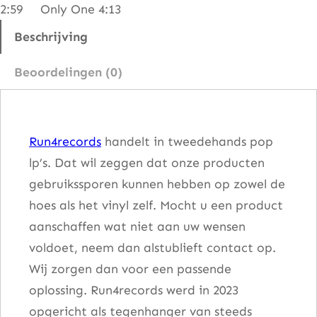
2:59 Only One 4:13
d
i
Beschrijving
n
Beoordelingen (0)
g
–
W
Run4records
handelt in tweedehands pop
a
lp’s. Dat wil zeggen dat onze producten
l
gebruikssporen kunnen hebben op zowel de
k
hoes als het vinyl zelf. Mocht u een product
U
aanschaffen wat niet aan uw wensen
n
voldoet, neem dan alstublieft contact op.
d
Wij zorgen dan voor een passende
e
oplossing. Run4records werd in 2023
r
opgericht als tegenhanger van steeds
L