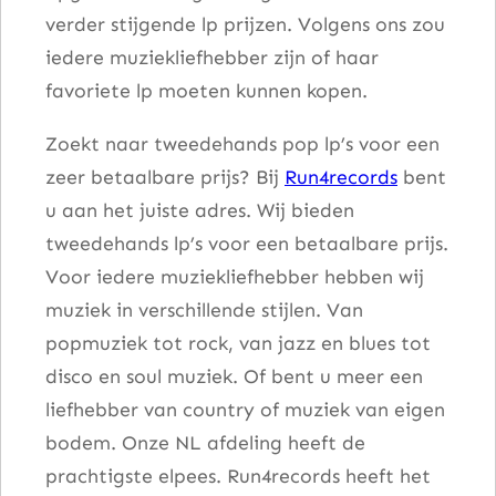
verder stijgende lp prijzen. Volgens ons zou
a
iedere muziekliefhebber zijn of haar
d
favoriete lp moeten kunnen kopen.
d
e
Zoekt naar tweedehands pop lp’s voor een
r
zeer betaalbare prijs? Bij
Run4records
bent
s
u aan het juiste adres. Wij bieden
a
tweedehands lp’s voor een betaalbare prijs.
a
Voor iedere muziekliefhebber hebben wij
n
muziek in verschillende stijlen. Van
t
popmuziek tot rock, van jazz en blues tot
a
disco en soul muziek. Of bent u meer een
l
liefhebber van country of muziek van eigen
bodem. Onze NL afdeling heeft de
prachtigste elpees. Run4records heeft het