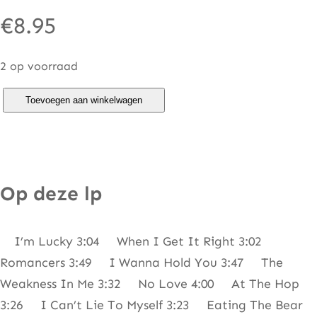
€
8.95
2 op voorraad
J
Toevoegen aan winkelwagen
o
a
n
A
Op deze lp
r
m
I’m Lucky 3:04 When I Get It Right 3:02
a
Romancers 3:49 I Wanna Hold You 3:47 The
t
Weakness In Me 3:32 No Love 4:00 At The Hop
r
3:26 I Can’t Lie To Myself 3:23 Eating The Bear
a