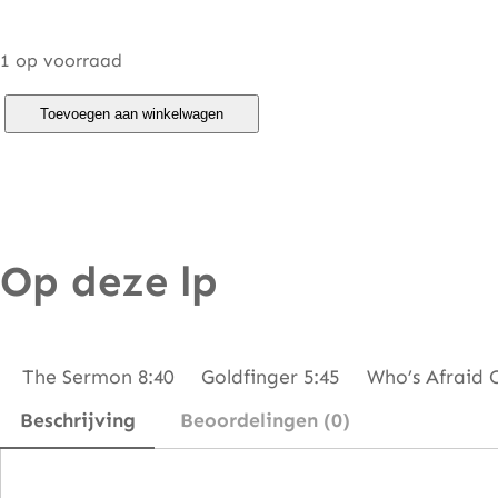
1 op voorraad
J
Toevoegen aan winkelwagen
i
m
m
y
Op deze lp
S
m
i
t
The Sermon 8:40 Goldfinger 5:45 Who’s Afraid O
h
Beschrijving
Beoordelingen (0)
–
L