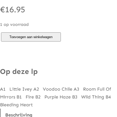
€
16.95
1 op voorraad
J
Toevoegen aan winkelwagen
i
m
i
H
Op deze lp
e
n
A1 Little Ivey A2 Voodoo Chile A3 Room Full Of
d
Mirrors B1 Fire B2 Purple Haze B3 Wild Thing B4
r
Bleeding Heart
i
x
Beschrijving