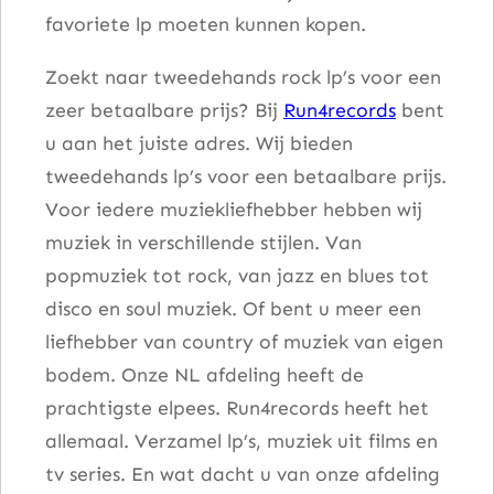
favoriete lp moeten kunnen kopen.
–
J
Zoekt naar tweedehands rock lp’s voor een
i
zeer betaalbare prijs? Bij
Run4records
bent
m
u aan het juiste adres. Wij bieden
i
tweedehands lp’s voor een betaalbare prijs.
H
Voor iedere muziekliefhebber hebben wij
e
muziek in verschillende stijlen. Van
n
popmuziek tot rock, van jazz en blues tot
d
disco en soul muziek. Of bent u meer een
r
liefhebber van country of muziek van eigen
i
bodem. Onze NL afdeling heeft de
x
prachtigste elpees. Run4records heeft het
a
allemaal. Verzamel lp’s, muziek uit films en
a
tv series. En wat dacht u van onze afdeling
n