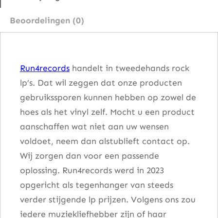
–
Beoordelingen (0)
M
o
r
Run4records
handelt in tweedehands rock
e
lp’s. Dat wil zeggen dat onze producten
E
gebruikssporen kunnen hebben op zowel de
x
hoes als het vinyl zelf. Mocht u een product
p
aanschaffen wat niet aan uw wensen
e
voldoet, neem dan alstublieft contact op.
r
Wij zorgen dan voor een passende
i
oplossing. Run4records werd in 2023
e
opgericht als tegenhanger van steeds
n
verder stijgende lp prijzen. Volgens ons zou
c
iedere muziekliefhebber zijn of haar
e