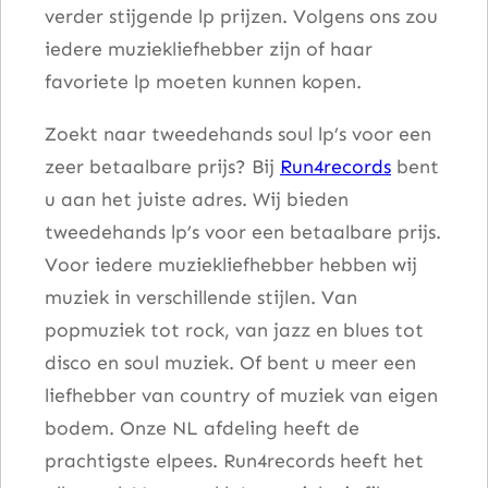
verder stijgende lp prijzen. Volgens ons zou
a
iedere muziekliefhebber zijn of haar
n
favoriete lp moeten kunnen kopen.
t
a
Zoekt naar tweedehands soul lp’s voor een
l
zeer betaalbare prijs? Bij
Run4records
bent
u aan het juiste adres. Wij bieden
tweedehands lp’s voor een betaalbare prijs.
Voor iedere muziekliefhebber hebben wij
muziek in verschillende stijlen. Van
popmuziek tot rock, van jazz en blues tot
disco en soul muziek. Of bent u meer een
liefhebber van country of muziek van eigen
bodem. Onze NL afdeling heeft de
prachtigste elpees. Run4records heeft het