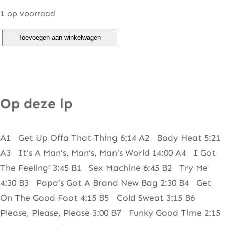
1 op voorraad
J
Toevoegen aan winkelwagen
a
m
e
s
Op deze lp
B
r
A1 Get Up Offa That Thing 6:14 A2 Body Heat 5:21
o
A3 It’s A Man’s, Man’s, Man’s World 14:00 A4 I Got
w
The Feeling’ 3:45 B1 Sex Machine 6:45 B2 Try Me
n
4:30 B3 Papa’s Got A Brand New Bag 2:30 B4 Get
–
On The Good Foot 4:15 B5 Cold Sweat 3:15 B6
G
Please, Please, Please 3:00 B7 Funky Good Time 2:15
r