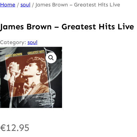
Ga
Home
/
soul
/ James Brown – Greatest Hits Live
naar
de
James Brown – Greatest Hits Live
inhoud
Category:
soul
€
12.95