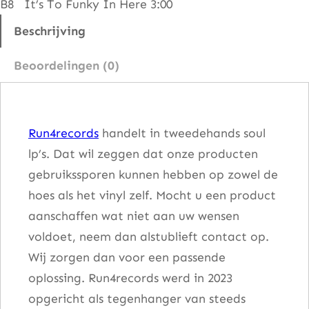
B8 It’s To Funky In Here 3:00
e
a
Beschrijving
t
Beoordelingen (0)
e
s
t
Run4records
handelt in tweedehands soul
H
lp’s. Dat wil zeggen dat onze producten
i
gebruikssporen kunnen hebben op zowel de
t
hoes als het vinyl zelf. Mocht u een product
s
aanschaffen wat niet aan uw wensen
L
voldoet, neem dan alstublieft contact op.
i
Wij zorgen dan voor een passende
v
oplossing. Run4records werd in 2023
e
opgericht als tegenhanger van steeds
a