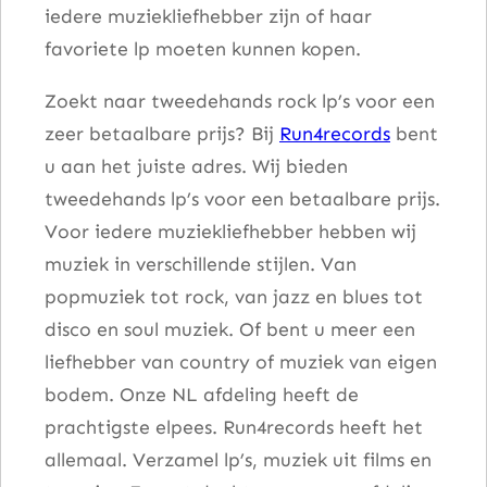
iedere muziekliefhebber zijn of haar
a
favoriete lp moeten kunnen kopen.
n
t
Zoekt naar tweedehands rock lp’s voor een
a
zeer betaalbare prijs? Bij
Run4records
bent
l
u aan het juiste adres. Wij bieden
tweedehands lp’s voor een betaalbare prijs.
Voor iedere muziekliefhebber hebben wij
muziek in verschillende stijlen. Van
popmuziek tot rock, van jazz en blues tot
disco en soul muziek. Of bent u meer een
liefhebber van country of muziek van eigen
bodem. Onze NL afdeling heeft de
prachtigste elpees. Run4records heeft het
allemaal. Verzamel lp’s, muziek uit films en