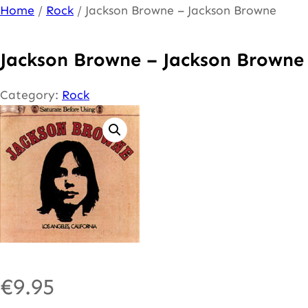
Ga
Home
/
Rock
/ Jackson Browne – Jackson Browne
naar
de
Jackson Browne – Jackson Browne
inhoud
Category:
Rock
€
9.95