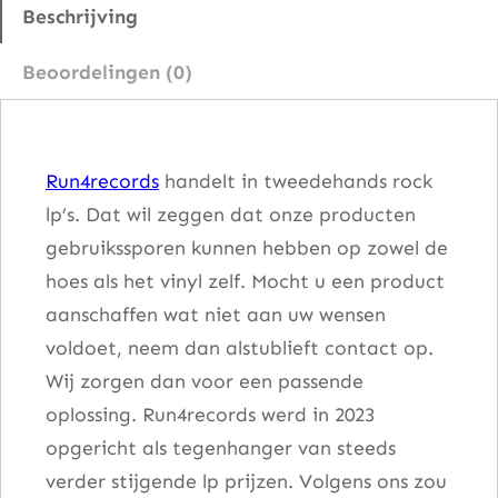
–
Beschrijving
J
Beoordelingen (0)
a
c
k
Run4records
handelt in tweedehands rock
s
lp’s. Dat wil zeggen dat onze producten
o
gebruikssporen kunnen hebben op zowel de
n
hoes als het vinyl zelf. Mocht u een product
B
aanschaffen wat niet aan uw wensen
r
voldoet, neem dan alstublieft contact op.
o
Wij zorgen dan voor een passende
w
oplossing. Run4records werd in 2023
n
opgericht als tegenhanger van steeds
e
verder stijgende lp prijzen. Volgens ons zou
a