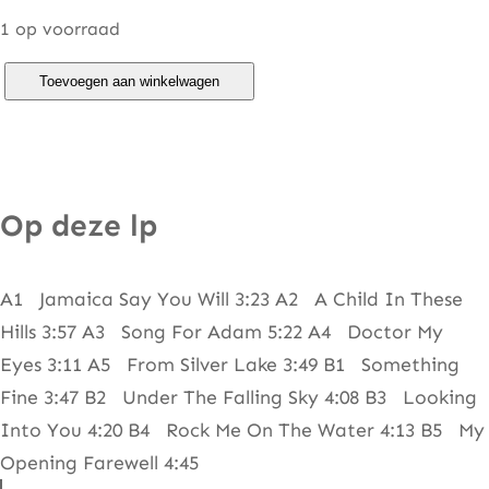
1 op voorraad
J
Toevoegen aan winkelwagen
a
c
k
s
Op deze lp
o
n
A1 Jamaica Say You Will 3:23 A2 A Child In These
B
Hills 3:57 A3 Song For Adam 5:22 A4 Doctor My
r
Eyes 3:11 A5 From Silver Lake 3:49 B1 Something
o
Fine 3:47 B2 Under The Falling Sky 4:08 B3 Looking
w
Into You 4:20 B4 Rock Me On The Water 4:13 B5 My
n
Opening Farewell 4:45
e