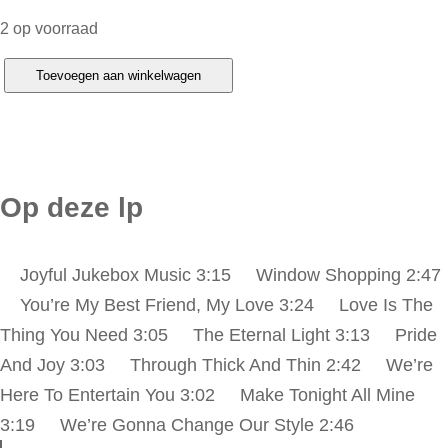
2 op voorraad
J
Toevoegen aan winkelwagen
a
c
k
s
Op deze lp
o
n
Joyful Jukebox Music 3:15 Window Shopping 2:47
5
You’re My Best Friend, My Love 3:24 Love Is The
–
Thing You Need 3:05 The Eternal Light 3:13 Pride
J
And Joy 3:03 Through Thick And Thin 2:42 We’re
o
Here To Entertain You 3:02 Make Tonight All Mine
y
3:19 We’re Gonna Change Our Style 2:46
f