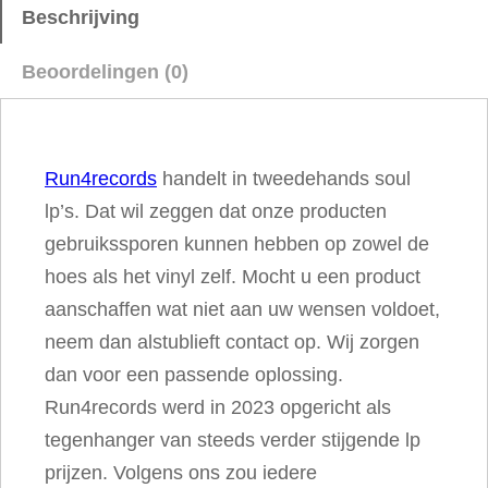
u
Beschrijving
l
Beoordelingen (0)
J
u
k
Run4records
handelt in tweedehands soul
e
lp’s. Dat wil zeggen dat onze producten
b
gebruikssporen kunnen hebben op zowel de
o
hoes als het vinyl zelf. Mocht u een product
x
aanschaffen wat niet aan uw wensen voldoet,
M
neem dan alstublieft contact op. Wij zorgen
u
dan voor een passende oplossing.
s
Run4records werd in 2023 opgericht als
i
tegenhanger van steeds verder stijgende lp
c
prijzen. Volgens ons zou iedere
a