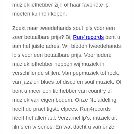
muziekliefhebber zijn of haar favoriete lp
a
moeten kunnen kopen.
n
t
Zoekt naar tweedehands soul lp’s voor een
a
zeer betaalbare prijs? Bij
Run4records
bent u
l
aan het juiste adres. Wij bieden tweedehands
lp’s voor een betaalbare prijs. Voor iedere
muziekliefhebber hebben wij muziek in
verschillende stijlen. Van popmuziek tot rock,
van jazz en blues tot disco en soul muziek. Of
bent u meer een liefhebber van country of
muziek van eigen bodem. Onze NL afdeling
heeft de prachtigste elpees. Run4records
heeft het allemaal. Verzamel lp’s, muziek uit
films en tv series. En wat dacht u van onze