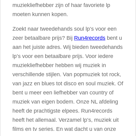
muziekliefhebber zijn of haar favoriete lp
n
moeten kunnen kopen.
t
a
Zoekt naar tweedehands soul lp’s voor een
l
zeer betaalbare prijs? Bij
Run4records
bent u
aan het juiste adres. Wij bieden tweedehands
lp’s voor een betaalbare prijs. Voor iedere
muziekliefhebber hebben wij muziek in
verschillende stijlen. Van popmuziek tot rock,
van jazz en blues tot disco en soul muziek. Of
bent u meer een liefhebber van country of
muziek van eigen bodem. Onze NL afdeling
heeft de prachtigste elpees. Run4records
heeft het allemaal. Verzamel lp’s, muziek uit
films en tv series. En wat dacht u van onze