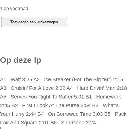
1 op voorraad
J
Toevoegen aan winkelwagen
.
G
e
i
Op deze lp
l
s
A1 Wait 3:25 A2 Ice Breaker (For The Big “M”) 2:15
B
A3 Cruisin’ For A Love 2:32 A4 Hard Drivin’ Man 2:18
a
A5 Serves You Right To Suffer 5:01 B1 Homework
n
2:45 B2 First I Look At The Purse 3:54 B3 What’s
d
Your Hurry 2:44 B4 On Borrowed Time 3:03 B5 Pack
–
Fair And Square 2:01 B6 Sno-Cone 3:24
T