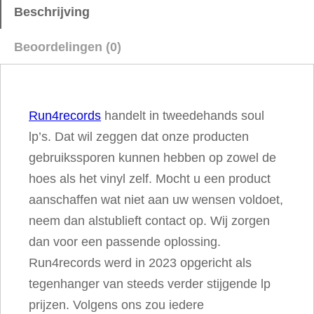
h
Beschrijving
e
Beoordelingen (0)
J
.
G
Run4records
handelt in tweedehands soul
e
lp’s. Dat wil zeggen dat onze producten
i
gebruikssporen kunnen hebben op zowel de
l
hoes als het vinyl zelf. Mocht u een product
s
aanschaffen wat niet aan uw wensen voldoet,
B
neem dan alstublieft contact op. Wij zorgen
a
dan voor een passende oplossing.
n
Run4records werd in 2023 opgericht als
d
tegenhanger van steeds verder stijgende lp
a
prijzen. Volgens ons zou iedere
a