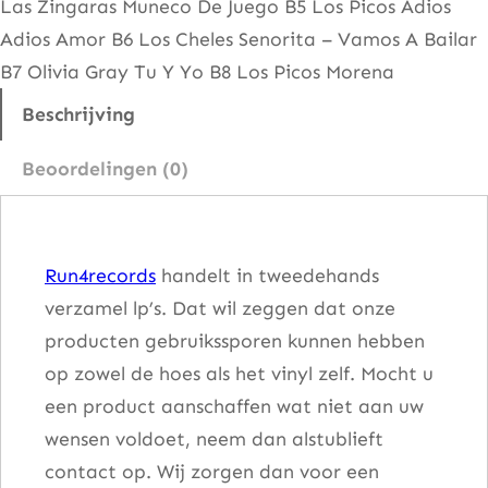
Las Zingaras Muneco De Juego B5 Los Picos Adios
t
Adios Amor B6 Los Cheles Senorita – Vamos A Bailar
s
B7 Olivia Gray Tu Y Yo B8 Los Picos Morena
a
a
Beschrijving
n
Beoordelingen (0)
t
a
l
Run4records
handelt in tweedehands
verzamel lp’s. Dat wil zeggen dat onze
producten gebruikssporen kunnen hebben
op zowel de hoes als het vinyl zelf. Mocht u
een product aanschaffen wat niet aan uw
wensen voldoet, neem dan alstublieft
contact op. Wij zorgen dan voor een