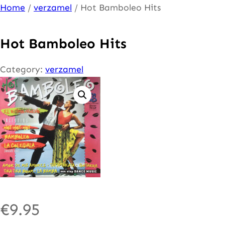
Ga
Home
/
verzamel
/ Hot Bamboleo Hits
naar
de
Hot Bamboleo Hits
inhoud
Category:
verzamel
€
9.95