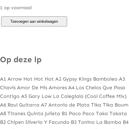
1 op voorraad
H
Toevoegen aan winkelwagen
o
t
B
a
Op deze lp
m
b
A1 Arrow Hot Hot Hot A2 Gypsy Kings Bamboleo A3
o
Chavis Amor De Mis Amores A4 Los Chelos Que Pasa
l
Contigo A5 Gary Low La Colegiala (Cool Coffee Mix)
e
A6 Raul Guitarra A7 Antonio de Plata Tika Tika Boum
o
A8 Titanes Quinta Julieta B1 Paco Paco Taka Takata
H
B2 Chipen Silverio Y Facundo B3 Tonino La Bamba B4
i