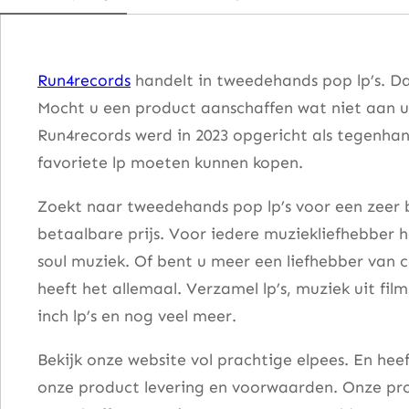
i
t
s
Run4records
handelt in tweedehands pop lp’s. Da
–
Mocht u een product aanschaffen wat niet aan u
T
Run4records werd in 2023 opgericht als tegenhang
h
favoriete lp moeten kunnen kopen.
e
M
Zoekt naar tweedehands pop lp’s voor een zeer b
o
betaalbare prijs. Voor iedere muziekliefhebber he
s
soul muziek. Of bent u meer een liefhebber van 
t
heeft het allemaal. Verzamel lp’s, muziek uit fi
O
inch lp’s en nog veel meer.
f
Bekijk onze website vol prachtige elpees. En he
a
onze product levering en voorwaarden. Onze pro
a