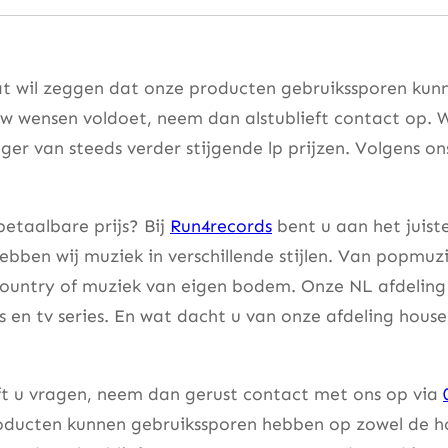
t wil zeggen dat onze producten gebruikssporen kunne
w wensen voldoet, neem dan alstublieft contact op. W
er van steeds verder stijgende lp prijzen. Volgens on
etaalbare prijs? Bij
Run4records
bent u aan het juist
bben wij muziek in verschillende stijlen. Van popmuzi
country of muziek van eigen bodem. Onze NL afdeling 
lms en tv series. En wat dacht u van onze afdeling hou
eft u vragen, neem dan gerust contact met ons op via
ducten kunnen gebruikssporen hebben op zowel de hoes