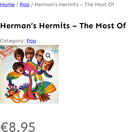
Ga
Home
/
Pop
/ Herman’s Hermits – The Most Of
naar
de
Herman’s Hermits – The Most Of
inhoud
Category:
Pop
€
8.95