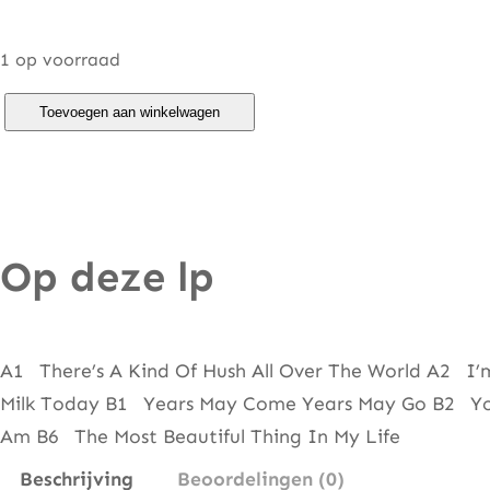
1 op voorraad
H
Toevoegen aan winkelwagen
e
r
m
a
Op deze lp
n
'
s
H
A1 There’s A Kind Of Hush All Over The World A2 
e
Milk Today B1 Years May Come Years May Go B2 Yo
r
Am B6 The Most Beautiful Thing In My Life
m
Beschrijving
Beoordelingen (0)