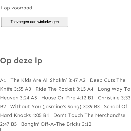
1 op voorraad
H
Toevoegen aan winkelwagen
e
l
i
x
Op deze lp
–
L
A1 The Kids Are All Shakin’ 3:47 A2 Deep Cuts The
o
Knife 3:55 A3 Ride The Rocket 3:15 A4 Long Way To
n
Heaven 3:24 A5 House On Fire 4:12 B1 Christine 3:33
g
B2 Without You (Jasmine’s Song) 3:39 B3 School Of
W
Hard Knocks 4:05 B4 Don’t Touch The Merchandise
a
2:47 B5 Bangin’ Off-A-The Bricks 3:12
y