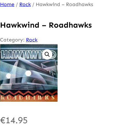
Ga
Home
/
Rock
/ Hawkwind – Roadhawks
naar
de
Hawkwind – Roadhawks
inhoud
Category:
Rock
€
14.95