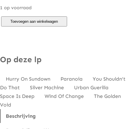
1 op voorraad
H
Toevoegen aan winkelwagen
a
w
k
w
Op deze lp
i
n
Hurry On Sundown Paranoia You Shouldn’t
d
Do That Silver Machine Urban Guerilla
–
Space Is Deep Wind Of Change The Golden
R
Void
o
a
Beschrijving
d