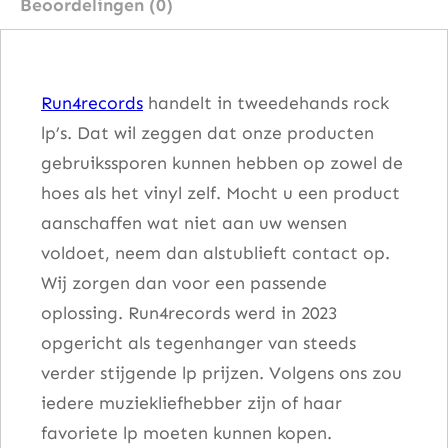
Beoordelingen (0)
h
a
w
Run4records
handelt in tweedehands rock
k
lp’s. Dat wil zeggen dat onze producten
s
gebruikssporen kunnen hebben op zowel de
a
hoes als het vinyl zelf. Mocht u een product
a
aanschaffen wat niet aan uw wensen
n
voldoet, neem dan alstublieft contact op.
t
Wij zorgen dan voor een passende
a
oplossing. Run4records werd in 2023
l
opgericht als tegenhanger van steeds
verder stijgende lp prijzen. Volgens ons zou
iedere muziekliefhebber zijn of haar
favoriete lp moeten kunnen kopen.