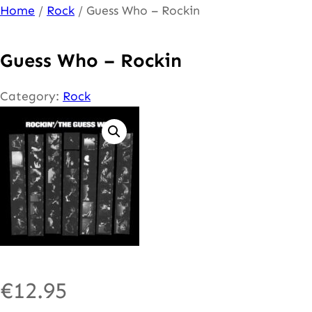
Ga
Home
/
Rock
/ Guess Who – Rockin
naar
de
Guess Who – Rockin
inhoud
Category:
Rock
€
12.95