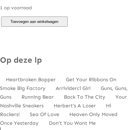
1 op voorraad
G
Toevoegen aan winkelwagen
u
e
s
s
Op deze lp
W
h
Heartbroken Bopper Get Your Ribbons On
o
Smoke Big Factory Arrividerci Girl Guns, Guns,
–
Guns Running Bear Back To The City Your
R
Nashville Sneakers Herbert’s A Loser Hi
o
Rockers! Sea Of Love Heaven Only Moved
c
Once Yesterday Don’t You Want Me
k