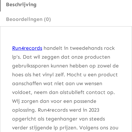
i
Beschrijving
n
Beoordelingen (0)
a
a
n
Run4records
handelt in tweedehands rock
t
lp’s. Dat wil zeggen dat onze producten
a
gebruikssporen kunnen hebben op zowel de
l
hoes als het vinyl zelf. Mocht u een product
aanschaffen wat niet aan uw wensen
voldoet, neem dan alstublieft contact op.
Wij zorgen dan voor een passende
oplossing. Run4records werd in 2023
opgericht als tegenhanger van steeds
verder stijgende lp prijzen. Volgens ons zou