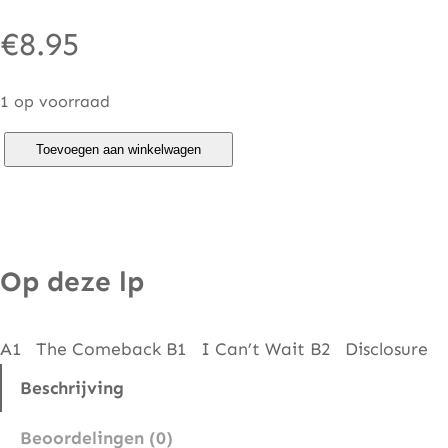
€
8.95
1 op voorraad
G
Toevoegen aan winkelwagen
r
o
o
v
Op deze lp
e
S
A1 The Comeback B1 I Can’t Wait B2 Disclosure
o
c
Beschrijving
i
Beoordelingen (0)
e