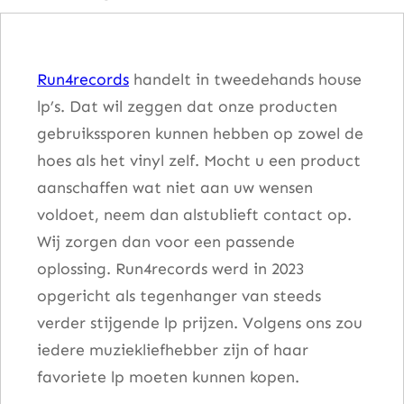
t
y
Run4records
handelt in tweedehands house
–
lp’s. Dat wil zeggen dat onze producten
T
gebruikssporen kunnen hebben op zowel de
h
hoes als het vinyl zelf. Mocht u een product
e
aanschaffen wat niet aan uw wensen
C
voldoet, neem dan alstublieft contact op.
o
Wij zorgen dan voor een passende
m
oplossing. Run4records werd in 2023
e
opgericht als tegenhanger van steeds
b
verder stijgende lp prijzen. Volgens ons zou
a
iedere muziekliefhebber zijn of haar
c
favoriete lp moeten kunnen kopen.
k