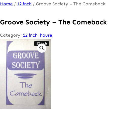
Ga
Home
/
12 inch
/ Groove Society – The Comeback
naar
de
Groove Society – The Comeback
inhoud
Category:
12 inch
, 
house
12 inch