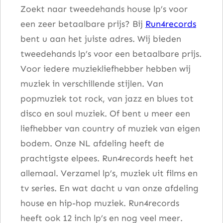
a
Zoekt naar tweedehands house lp’s voor
a
een zeer betaalbare prijs? Bij
Run4records
n
bent u aan het juiste adres. Wij bieden
t
tweedehands lp’s voor een betaalbare prijs.
a
Voor iedere muziekliefhebber hebben wij
l
muziek in verschillende stijlen. Van
popmuziek tot rock, van jazz en blues tot
disco en soul muziek. Of bent u meer een
liefhebber van country of muziek van eigen
bodem. Onze NL afdeling heeft de
prachtigste elpees. Run4records heeft het
allemaal. Verzamel lp’s, muziek uit films en
tv series. En wat dacht u van onze afdeling
house en hip-hop muziek. Run4records
heeft ook 12 inch lp’s en nog veel meer.