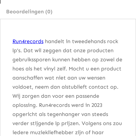
i
Beoordelingen (0)
d
C
r
Run4records
handelt in tweedehands rock
o
lp’s. Dat wil zeggen dat onze producten
s
gebruikssporen kunnen hebben op zowel de
b
hoes als het vinyl zelf. Mocht u een product
y
aanschaffen wat niet aan uw wensen
a
voldoet, neem dan alstublieft contact op.
a
Wij zorgen dan voor een passende
n
oplossing. Run4records werd in 2023
t
opgericht als tegenhanger van steeds
a
verder stijgende lp prijzen. Volgens ons zou
l
iedere muziekliefhebber zijn of haar