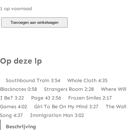
1 op voorraad
G
Toevoegen aan winkelwagen
r
a
h
a
Op deze lp
m
N
Southbound Train 3:54 Whole Cloth 4:35
a
Blacknotes 0:58 Strangers Room 2:28 Where Will
s
I Be? 3:22 Page 43 2:56 Frozen Smiles 2:17
h
Games 4:02 Girl To Be On My Mind 3:27 The Wall
D
Song 4:37 Immigration Man 3:02
a
v
Beschrijving