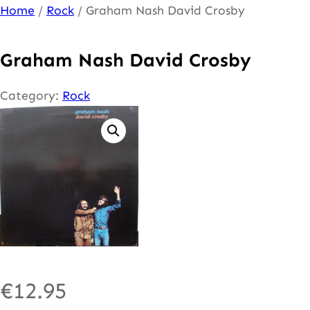
Ga
Home
/
Rock
/ Graham Nash David Crosby
naar
de
Graham Nash David Crosby
inhoud
Category:
Rock
€
12.95