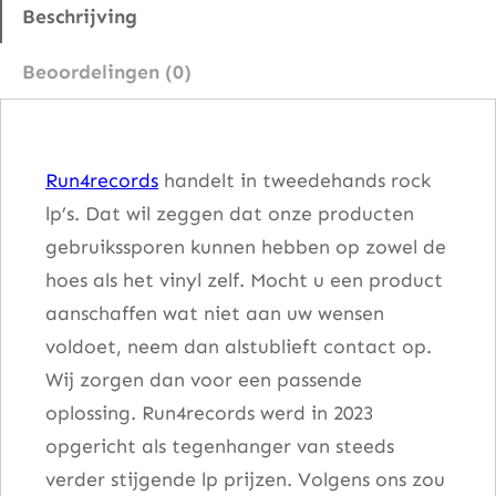
o
Beschrijving
t
Beoordelingen (0)
–
E
n
Run4records
handelt in tweedehands rock
d
lp’s. Dat wil zeggen dat onze producten
l
gebruikssporen kunnen hebben op zowel de
e
hoes als het vinyl zelf. Mocht u een product
s
aanschaffen wat niet aan uw wensen
s
voldoet, neem dan alstublieft contact op.
W
Wij zorgen dan voor een passende
i
oplossing. Run4records werd in 2023
r
opgericht als tegenhanger van steeds
e
verder stijgende lp prijzen. Volgens ons zou
a