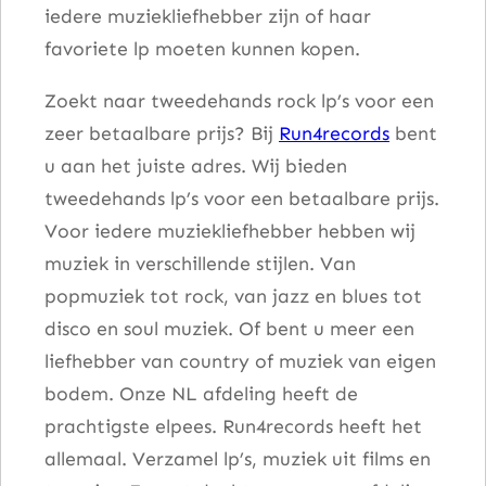
iedere muziekliefhebber zijn of haar
a
favoriete lp moeten kunnen kopen.
n
t
Zoekt naar tweedehands rock lp’s voor een
a
zeer betaalbare prijs? Bij
Run4records
bent
l
u aan het juiste adres. Wij bieden
tweedehands lp’s voor een betaalbare prijs.
Voor iedere muziekliefhebber hebben wij
muziek in verschillende stijlen. Van
popmuziek tot rock, van jazz en blues tot
disco en soul muziek. Of bent u meer een
liefhebber van country of muziek van eigen
bodem. Onze NL afdeling heeft de
prachtigste elpees. Run4records heeft het
allemaal. Verzamel lp’s, muziek uit films en