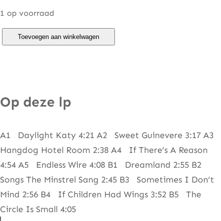
1 op voorraad
G
Toevoegen aan winkelwagen
o
r
d
o
Op deze lp
n
L
A1 Daylight Katy 4:21 A2 Sweet Guinevere 3:17 A3
i
Hangdog Hotel Room 2:38 A4 If There’s A Reason
g
4:54 A5 Endless Wire 4:08 B1 Dreamland 2:55 B2
h
Songs The Minstrel Sang 2:45 B3 Sometimes I Don’t
t
Mind 2:56 B4 If Children Had Wings 3:52 B5 The
f
Circle Is Small 4:05
o