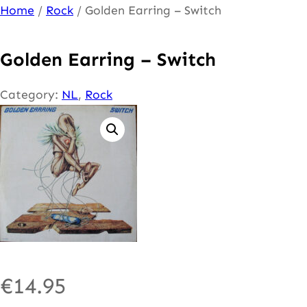
Ga
Home
/
Rock
/ Golden Earring – Switch
naar
de
Golden Earring – Switch
inhoud
Category:
NL
, 
Rock
€
14.95