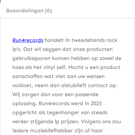
–
Beoordelingen (0)
S
w
i
Run4records
handelt in tweedehands rock
t
lp’s. Dat wil zeggen dat onze producten
c
gebruikssporen kunnen hebben op zowel de
h
hoes als het vinyl zelf. Mocht u een product
a
aanschaffen wat niet aan uw wensen
a
voldoet, neem dan alstublieft contact op.
n
Wij zorgen dan voor een passende
t
oplossing. Run4records werd in 2023
a
opgericht als tegenhanger van steeds
l
verder stijgende lp prijzen. Volgens ons zou
iedere muziekliefhebber zijn of haar