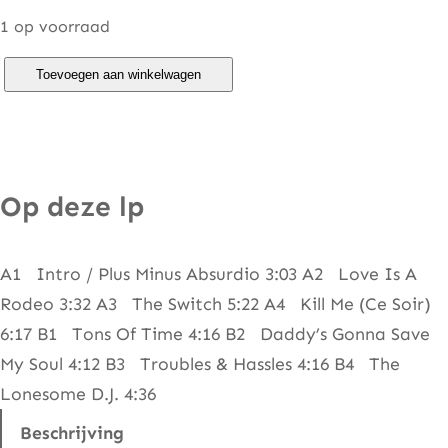
1 op voorraad
G
Toevoegen aan winkelwagen
o
l
d
e
Op deze lp
n
E
A1 Intro / Plus Minus Absurdio 3:03 A2 Love Is A
a
Rodeo 3:32 A3 The Switch 5:22 A4 Kill Me (Ce Soir)
r
6:17 B1 Tons Of Time 4:16 B2 Daddy’s Gonna Save
r
My Soul 4:12 B3 Troubles & Hassles 4:16 B4 The
i
Lonesome D.J. 4:36
n
g
Beschrijving