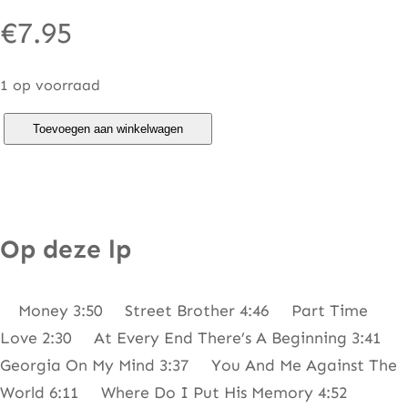
€
7.95
1 op voorraad
G
Toevoegen aan winkelwagen
l
a
d
y
Op deze lp
s
K
Money 3:50 Street Brother 4:46 Part Time
n
Love 2:30 At Every End There’s A Beginning 3:41
i
Georgia On My Mind 3:37 You And Me Against The
g
World 6:11 Where Do I Put His Memory 4:52
h