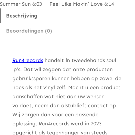
Summer Sun 6:03 Feel Like Makin’ Love 6:14
t
&
Beschrijving
t
Beoordelingen (0)
h
e
P
Run4records
handelt in tweedehands soul
i
lp’s. Dat wil zeggen dat onze producten
p
gebruikssporen kunnen hebben op zowel de
s
hoes als het vinyl zelf. Mocht u een product
–
aanschaffen wat niet aan uw wensen
2
voldoet, neem dan alstublieft contact op.
n
Wij zorgen dan voor een passende
d
oplossing. Run4records werd in 2023
A
opgericht als tegenhanger van steeds
n