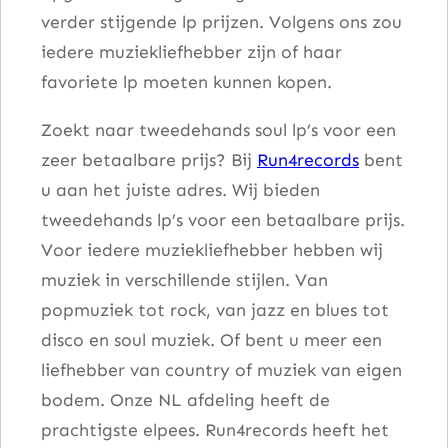
verder stijgende lp prijzen. Volgens ons zou
n
iedere muziekliefhebber zijn of haar
i
favoriete lp moeten kunnen kopen.
v
e
Zoekt naar tweedehands soul lp’s voor een
r
zeer betaalbare prijs? Bij
Run4records
bent
s
u aan het juiste adres. Wij bieden
a
tweedehands lp’s voor een betaalbare prijs.
r
Voor iedere muziekliefhebber hebben wij
y
muziek in verschillende stijlen. Van
a
popmuziek tot rock, van jazz en blues tot
a
disco en soul muziek. Of bent u meer een
n
liefhebber van country of muziek van eigen
t
bodem. Onze NL afdeling heeft de
a
prachtigste elpees. Run4records heeft het
l