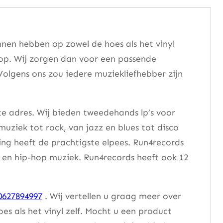
nen hebben op zowel de hoes als het vinyl
 op. Wij zorgen dan voor een passende
Volgens ons zou iedere muziekliefhebber zijn
te adres. Wij bieden tweedehands lp’s voor
muziek tot rock, van jazz en blues tot disco
ng heeft de prachtigste elpees. Run4records
se en hip-hop muziek. Run4records heeft ook 12
0627894997
. Wij vertellen u graag meer over
 als het vinyl zelf. Mocht u een product