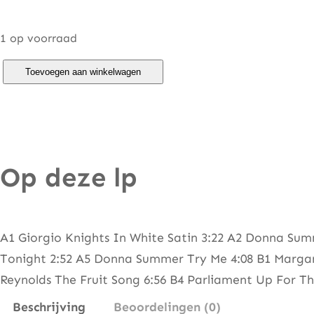
1 op voorraad
G
Toevoegen aan winkelwagen
e
t
D
o
Op deze lp
w
n
A
n
A1 Giorgio Knights In White Satin 3:22 A2 Donna Su
d
Tonight 2:52 A5 Donna Summer Try Me 4:08 B1 Margar
B
Reynolds The Fruit Song 6:56 B4 Parliament Up For Th
o
Beschrijving
Beoordelingen (0)