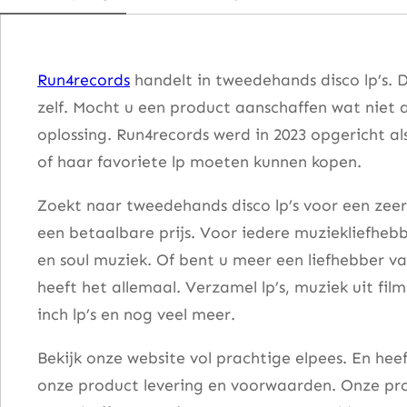
o
g
i
Run4records
handelt in tweedehands disco lp’s. 
e
zelf. Mocht u een product aanschaffen wat niet 
a
oplossing. Run4records werd in 2023 opgericht al
a
of haar favoriete lp moeten kunnen kopen.
n
t
Zoekt naar tweedehands disco lp’s voor een zeer
a
een betaalbare prijs. Voor iedere muziekliefhebb
l
en soul muziek. Of bent u meer een liefhebber v
heeft het allemaal. Verzamel lp’s, muziek uit fi
inch lp’s en nog veel meer.
Bekijk onze website vol prachtige elpees. En he
onze product levering en voorwaarden. Onze pro