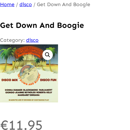
Ga
Home
/
disco
/ Get Down And Boogie
naar
de
Get Down And Boogie
inhoud
Category:
disco
€
11.95