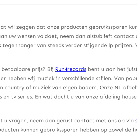
Dat wil zeggen dat onze producten gebruikssporen kun
aan uw wensen voldoet, neem dan alstublieft contact
s tegenhanger van steeds verder stijgende lp prijzen. 
 betaalbare prijs? Bij
Run4records
bent u aan het juis
er hebben wij muziek in verschillende stijlen. Van pop
an country of muziek van eigen bodem. Onze NL afdeli
lms en tv series. En wat dacht u van onze afdeling hou
eft u vragen, neem dan gerust contact met ons op via
ducten kunnen gebruikssporen hebben op zowel de hoes