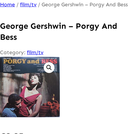
Ga
Home
/
film/tv
/ George Gershwin – Porgy And Bess
naar
de
George Gershwin – Porgy And
inhoud
Bess
Category:
film/tv