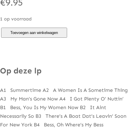
€
9.95
1 op voorraad
G
Toevoegen aan winkelwagen
e
o
r
g
Op deze lp
e
G
A1 Summertime A2 A Women Is A Sometime Thing
e
A3 My Man’s Gone Now A4 I Got Plenty O’ Nuttin’
r
B1 Bess, You Is My Women Now B2 It Aint
s
Necessarily So B3 There’s A Boat Dat’s Leavin’ Soon
h
For New York B4 Bess, Oh Where’s My Bess
w