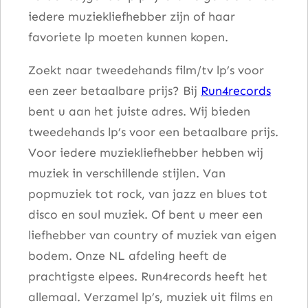
iedere muziekliefhebber zijn of haar
a
favoriete lp moeten kunnen kopen.
a
n
Zoekt naar tweedehands film/tv lp’s voor
t
een zeer betaalbare prijs? Bij
Run4records
a
bent u aan het juiste adres. Wij bieden
l
tweedehands lp’s voor een betaalbare prijs.
Voor iedere muziekliefhebber hebben wij
muziek in verschillende stijlen. Van
popmuziek tot rock, van jazz en blues tot
disco en soul muziek. Of bent u meer een
liefhebber van country of muziek van eigen
bodem. Onze NL afdeling heeft de
prachtigste elpees. Run4records heeft het
allemaal. Verzamel lp’s, muziek uit films en