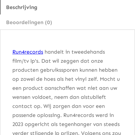
i
Beschrijving
n
Beoordelingen (0)
–
P
o
Run4records
handelt in tweedehands
r
film/tv lp’s. Dat wil zeggen dat onze
g
producten gebruikssporen kunnen hebben
y
op zowel de hoes als het vinyl zelf. Mocht u
A
een product aanschaffen wat niet aan uw
n
wensen voldoet, neem dan alstublieft
d
contact op. Wij zorgen dan voor een
B
passende oplossing. Run4records werd in
e
2023 opgericht als tegenhanger van steeds
s
verder stijgende lp prijzen. Volgens ons zou
s