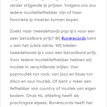
verder stijgende lp prijzen. Volgens ons zou
a
iedere muziekliefhebber zijn of haar
a
favoriete lp moeten kunnen kopen.
n
t
Zoekt naar tweedehands pop lp’s voor een
a
zeer betaalbare prijs? Bij
Run4records
bent
l
u aan het juiste adres. Wij bieden
tweedehands lp’s voor een betaalbare prijs.
Voor iedere muziekliefhebber hebben wij
muziek in verschillende stijlen. Van
popmuziek tot rock, van jazz en blues tot
disco en soul muziek. Of bent u meer een
liefhebber van country of muziek van eigen
bodem. Onze NL afdeling heeft de
prachtigste elpees. Run4records heeft het