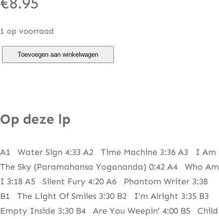
€
8.95
1 op voorraad
G
Toevoegen aan winkelwagen
a
r
y
W
Op deze lp
r
i
A1 Water Sign 4:33 A2 Time Machine 3:36 A3 I Am
g
The Sky (Paramahansa Yogananda) 0:42 A4 Who Am
h
I 3:18 A5 Silent Fury 4:20 A6 Phantom Writer 3:38
t
B1 The Light Of Smiles 3:30 B2 I’m Alright 3:35 B3
–
Empty Inside 3:30 B4 Are You Weepin’ 4:00 B5 Child
T