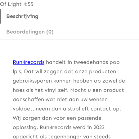
Of Light 4:55
h
e
Beschrijving
L
Beoordelingen (0)
i
g
h
Run4records
handelt in tweedehands pop
t
lp’s. Dat wil zeggen dat onze producten
O
gebruikssporen kunnen hebben op zowel de
f
hoes als het vinyl zelf. Mocht u een product
S
aanschaffen wat niet aan uw wensen
m
voldoet, neem dan alstublieft contact op.
i
Wij zorgen dan voor een passende
l
oplossing. Run4records werd in 2023
e
opgericht als tegenhanger van steeds
s