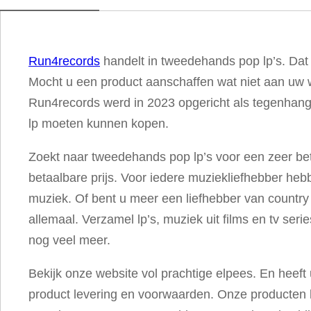
W
a
i
Run4records
handelt in tweedehands pop lp’s. Dat
t
Mocht u een product aanschaffen wat niet aan uw w
i
Run4records werd in 2023 opgericht als tegenhanger
n
lp moeten kunnen kopen.
g
a
Zoekt naar tweedehands pop lp’s voor een zeer bet
a
betaalbare prijs. Voor iedere muziekliefhebber hebb
n
muziek. Of bent u meer een liefhebber van country
t
allemaal. Verzamel lp’s, muziek uit films en tv se
a
nog veel meer.
l
Bekijk onze website vol prachtige elpees. En heef
product levering en voorwaarden. Onze producten 