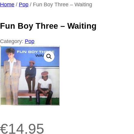
Ga
Home
/
Pop
/ Fun Boy Three – Waiting
naar
de
Fun Boy Three – Waiting
inhoud
Category:
Pop
€
14.95