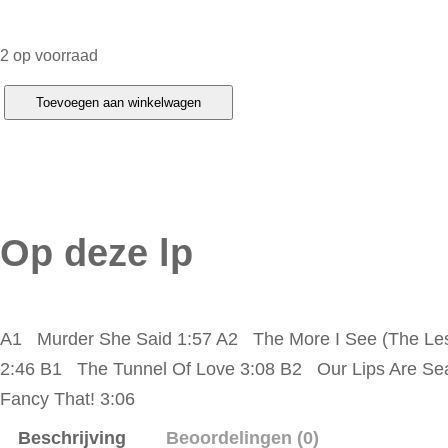
2 op voorraad
F
Toevoegen aan winkelwagen
u
n
B
o
Op deze lp
y
T
h
r
A1 Murder She Said 1:57 A2 The More I See (The Les
e
2:46 B1 The Tunnel Of Love 3:08 B2 Our Lips Are Se
e
Fancy That! 3:06
–
Beschrijving
Beoordelingen (0)