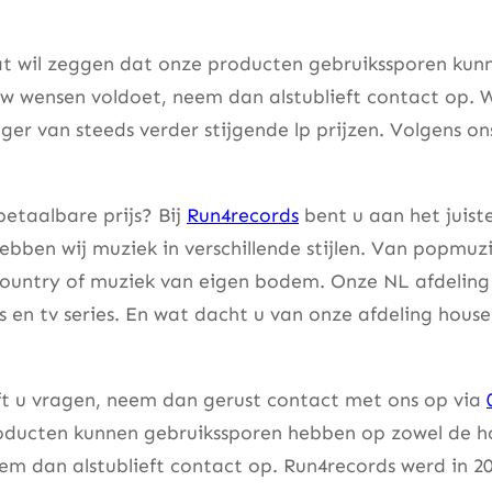
t wil zeggen dat onze producten gebruikssporen kunne
w wensen voldoet, neem dan alstublieft contact op. W
er van steeds verder stijgende lp prijzen. Volgens on
etaalbare prijs? Bij
Run4records
bent u aan het juist
bben wij muziek in verschillende stijlen. Van popmuzi
country of muziek van eigen bodem. Onze NL afdeling 
lms en tv series. En wat dacht u van onze afdeling hou
eft u vragen, neem dan gerust contact met ons op via
ducten kunnen gebruikssporen hebben op zowel de hoes
m dan alstublieft contact op. Run4records werd in 20