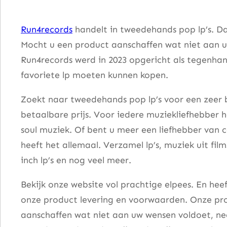
i
n
Run4records
handelt in tweedehands pop lp’s. Da
g
Mocht u een product aanschaffen wat niet aan u
'
Run4records werd in 2023 opgericht als tegenhang
s
favoriete lp moeten kunnen kopen.
G
o
Zoekt naar tweedehands pop lp’s voor een zeer b
i
betaalbare prijs. Voor iedere muziekliefhebber he
n
soul muziek. Of bent u meer een liefhebber van 
g
heeft het allemaal. Verzamel lp’s, muziek uit fi
O
inch lp’s en nog veel meer.
n
Bekijk onze website vol prachtige elpees. En he
a
onze product levering en voorwaarden. Onze pro
a
aanschaffen wat niet aan uw wensen voldoet, nee
n