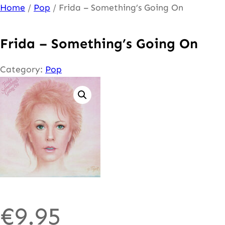
Ga
Home
/
Pop
/ Frida – Something’s Going On
naar
de
Frida – Something’s Going On
inhoud
Category:
Pop
€
9.95