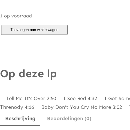
1 op voorraad
F
Toevoegen aan winkelwagen
r
i
d
a
Op deze lp
–
S
o
m
Tell Me It’s Over 2:50 I See Red 4:32 I Got Som
e
Threnody 4:16 Baby Don’t You Cry No More 3:02 
t
Beschrijving
Beoordelingen (0)
h