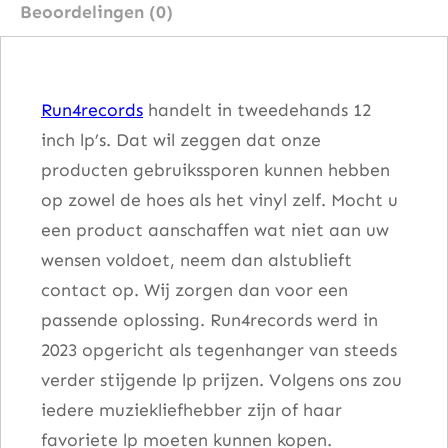
Beoordelingen (0)
e
v
e
Run4records
handelt in tweedehands 12
r
inch lp’s. Dat wil zeggen dat onze
F
producten gebruikssporen kunnen hebben
e
op zowel de hoes als het vinyl zelf. Mocht u
l
een product aanschaffen wat niet aan uw
t
wensen voldoet, neem dan alstublieft
(
contact op. Wij zorgen dan voor een
T
passende oplossing. Run4records werd in
h
2023 opgericht als tegenhanger van steeds
i
verder stijgende lp prijzen. Volgens ons zou
s
iedere muziekliefhebber zijn of haar
W
favoriete lp moeten kunnen kopen.
a