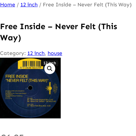
Ga
Home
/
12 inch
/ Free Inside – Never Felt (This Way)
naar
de
Free Inside – Never Felt (This
inhoud
Way)
Category:
12 inch
, 
house
12 inch