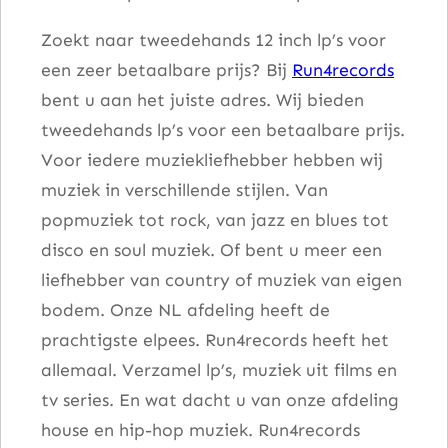
y
Zoekt naar tweedehands 12 inch lp’s voor
)
een zeer betaalbare prijs? Bij
Run4records
a
bent u aan het juiste adres. Wij bieden
a
tweedehands lp’s voor een betaalbare prijs.
n
Voor iedere muziekliefhebber hebben wij
t
muziek in verschillende stijlen. Van
a
popmuziek tot rock, van jazz en blues tot
l
disco en soul muziek. Of bent u meer een
liefhebber van country of muziek van eigen
bodem. Onze NL afdeling heeft de
prachtigste elpees. Run4records heeft het
allemaal. Verzamel lp’s, muziek uit films en
tv series. En wat dacht u van onze afdeling
house en hip-hop muziek. Run4records