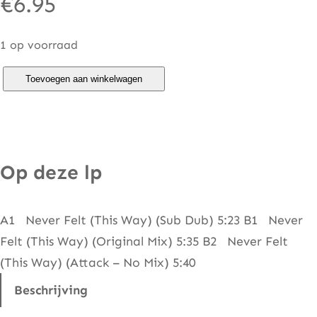
€
6.95
1 op voorraad
F
Toevoegen aan winkelwagen
r
e
e
I
Op deze lp
n
s
A1 Never Felt (This Way) (Sub Dub) 5:23 B1 Never
i
Felt (This Way) (Original Mix) 5:35 B2 Never Felt
d
(This Way) (Attack – No Mix) 5:40
e
–
Beschrijving
N