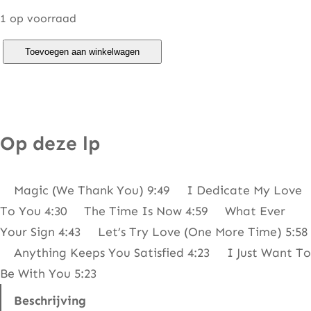
1 op voorraad
F
Toevoegen aan winkelwagen
l
o
a
t
Op deze lp
e
r
Magic (We Thank You) 9:49 I Dedicate My Love
s
To You 4:30 The Time Is Now 4:59 What Ever
–
Your Sign 4:43 Let’s Try Love (One More Time) 5:58
M
Anything Keeps You Satisfied 4:23 I Just Want To
a
Be With You 5:23
g
i
Beschrijving