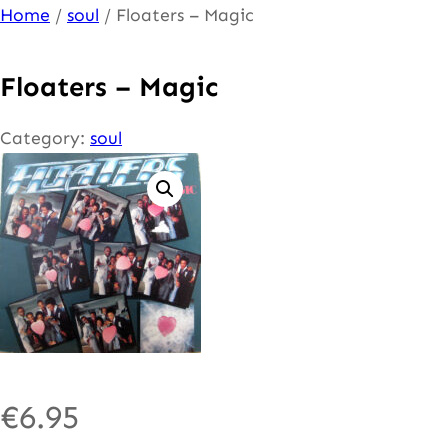
Ga
Home
/
soul
/ Floaters – Magic
naar
de
Floaters – Magic
inhoud
Category:
soul
€
6.95