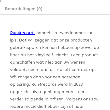
c
Beoordelingen (0)
a
a
n
Run4records
handelt in tweedehands soul
t
lp’s. Dat wil zeggen dat onze producten
a
gebruikssporen kunnen hebben op zowel de
l
hoes als het vinyl zelf. Mocht u een product
aanschaffen wat niet aan uw wensen
voldoet, neem dan alstublieft contact op.
Wij zorgen dan voor een passende
oplossing. Run4records werd in 2023
opgericht als tegenhanger van steeds
verder stijgende lp prijzen. Volgens ons zou
iedere muziekliefhebber zijn of haar