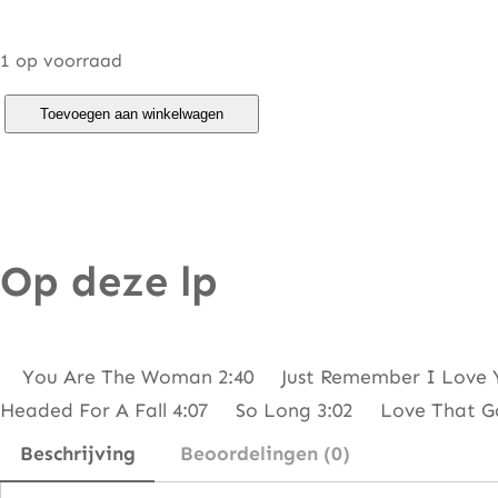
1 op voorraad
F
Toevoegen aan winkelwagen
i
r
e
f
Op deze lp
a
l
l
–
You Are The Woman 2:40 Just Remember I Love Y
T
Headed For A Fall 4:07 So Long 3:02 Love That G
h
Beschrijving
Beoordelingen (0)
e