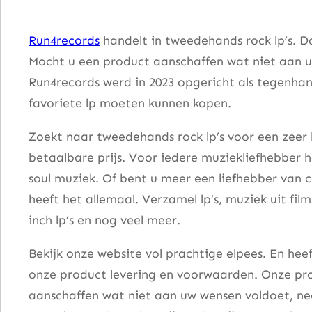
B
e
Run4records
handelt in tweedehands rock lp’s. D
s
Mocht u een product aanschaffen wat niet aan u
t
Run4records werd in 2023 opgericht als tegenhang
O
favoriete lp moeten kunnen kopen.
f
F
Zoekt naar tweedehands rock lp’s voor een zeer 
i
betaalbare prijs. Voor iedere muziekliefhebber he
r
soul muziek. Of bent u meer een liefhebber van 
e
heeft het allemaal. Verzamel lp’s, muziek uit fi
f
inch lp’s en nog veel meer.
a
Bekijk onze website vol prachtige elpees. En he
l
onze product levering en voorwaarden. Onze pro
l
aanschaffen wat niet aan uw wensen voldoet, nee
a