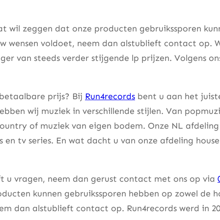
at wil zeggen dat onze producten gebruikssporen kunne
w wensen voldoet, neem dan alstublieft contact op. W
er van steeds verder stijgende lp prijzen. Volgens on
betaalbare prijs? Bij
Run4records
bent u aan het juist
bben wij muziek in verschillende stijlen. Van popmuzi
country of muziek van eigen bodem. Onze NL afdeling 
lms en tv series. En wat dacht u van onze afdeling hou
eft u vragen, neem dan gerust contact met ons op via
ducten kunnen gebruikssporen hebben op zowel de hoes
m dan alstublieft contact op. Run4records werd in 20