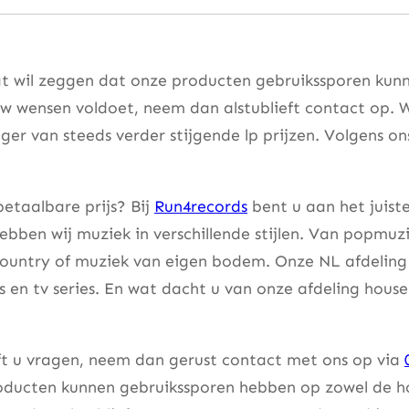
at wil zeggen dat onze producten gebruikssporen kunne
w wensen voldoet, neem dan alstublieft contact op. W
er van steeds verder stijgende lp prijzen. Volgens on
etaalbare prijs? Bij
Run4records
bent u aan het juist
bben wij muziek in verschillende stijlen. Van popmuzi
country of muziek van eigen bodem. Onze NL afdeling 
lms en tv series. En wat dacht u van onze afdeling hou
eft u vragen, neem dan gerust contact met ons op via
ducten kunnen gebruikssporen hebben op zowel de hoes