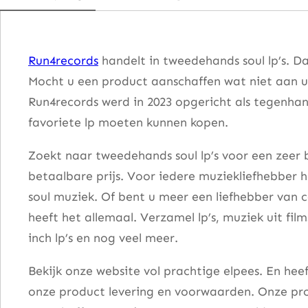
e
r
e
Run4records
handelt in tweedehands soul lp’s. D
C
Mocht u een product aanschaffen wat niet aan u
o
Run4records werd in 2023 opgericht als tegenhang
m
favoriete lp moeten kunnen kopen.
e
s
Zoekt naar tweedehands soul lp’s voor een zeer b
F
betaalbare prijs. Voor iedere muziekliefhebber he
a
soul muziek. Of bent u meer een liefhebber van 
t
heeft het allemaal. Verzamel lp’s, muziek uit fi
s
inch lp’s en nog veel meer.
D
Bekijk onze website vol prachtige elpees. En he
o
onze product levering en voorwaarden. Onze pro
m