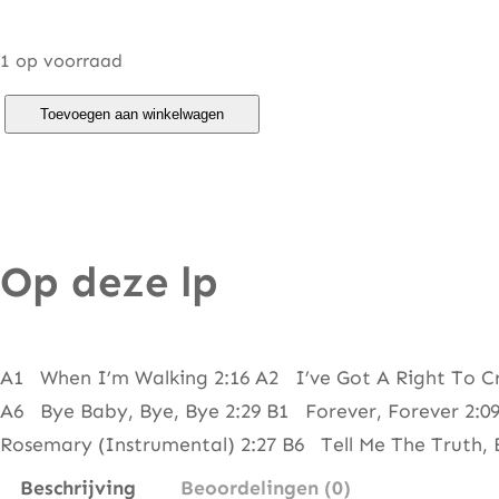
1 op voorraad
F
Toevoegen aan winkelwagen
a
t
s
D
Op deze lp
o
m
i
n
A1 When I’m Walking 2:16 A2 I’ve Got A Right To Cr
o
A6 Bye Baby, Bye, Bye 2:29 B1 Forever, Forever 2:0
–
Rosemary (Instrumental) 2:27 B6 Tell Me The Truth, 
H
Beschrijving
Beoordelingen (0)