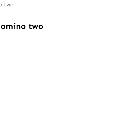
o two
Domino two