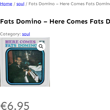
Ga
Home
/
soul
/ Fats Domino – Here Comes Fats Domin
naar
de
Fats Domino – Here Comes Fats 
inhoud
Category:
soul
€
6.95