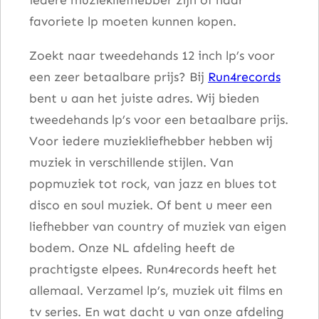
–
favoriete lp moeten kunnen kopen.
B
o
Zoekt naar tweedehands 12 inch lp’s voor
d
een zeer betaalbare prijs? Bij
Run4records
y
bent u aan het juiste adres. Wij bieden
N
tweedehands lp’s voor een betaalbare prijs.
e
Voor iedere muziekliefhebber hebben wij
x
muziek in verschillende stijlen. Van
t
popmuziek tot rock, van jazz en blues tot
T
disco en soul muziek. Of bent u meer een
o
liefhebber van country of muziek van eigen
B
bodem. Onze NL afdeling heeft de
o
prachtigste elpees. Run4records heeft het
d
allemaal. Verzamel lp’s, muziek uit films en
y
tv series. En wat dacht u van onze afdeling