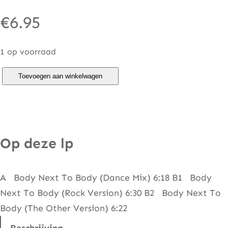
€
6.95
1 op voorraad
F
Toevoegen aan winkelwagen
a
l
c
o
Op deze lp
M
e
A Body Next To Body (Dance Mix) 6:18 B1 Body
e
Next To Body (Rock Version) 6:30 B2 Body Next To
t
Body (The Other Version) 6:22
s
B
Beschrijving