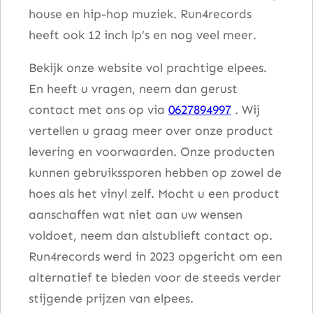
a
house en hip-hop muziek. Run4records
a
heeft ook 12 inch lp’s en nog veel meer.
n
t
Bekijk onze website vol prachtige elpees.
a
En heeft u vragen, neem dan gerust
l
contact met ons op via
0627894997
. Wij
vertellen u graag meer over onze product
levering en voorwaarden. Onze producten
kunnen gebruikssporen hebben op zowel de
hoes als het vinyl zelf. Mocht u een product
aanschaffen wat niet aan uw wensen
voldoet, neem dan alstublieft contact op.
Run4records werd in 2023 opgericht om een
alternatief te bieden voor de steeds verder
stijgende prijzen van elpees.