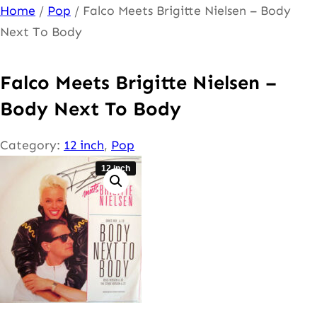
Ga
Home
/
Pop
/ Falco Meets Brigitte Nielsen – Body
naar
Next To Body
de
inhoud
Falco Meets Brigitte Nielsen –
Body Next To Body
Category:
12 inch
, 
Pop
12 inch