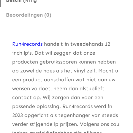
r
Beoordelingen (0)
i
g
i
Run4records
handelt in tweedehands 12
t
inch lp’s. Dat wil zeggen dat onze
t
producten gebruikssporen kunnen hebben
e
op zowel de hoes als het vinyl zelf. Mocht u
N
een product aanschaffen wat niet aan uw
i
wensen voldoet, neem dan alstublieft
e
contact op. Wij zorgen dan voor een
l
passende oplossing. Run4records werd in
s
2023 opgericht als tegenhanger van steeds
e
verder stijgende lp prijzen. Volgens ons zou
n
iedere muziekliefhebber zijn of haar