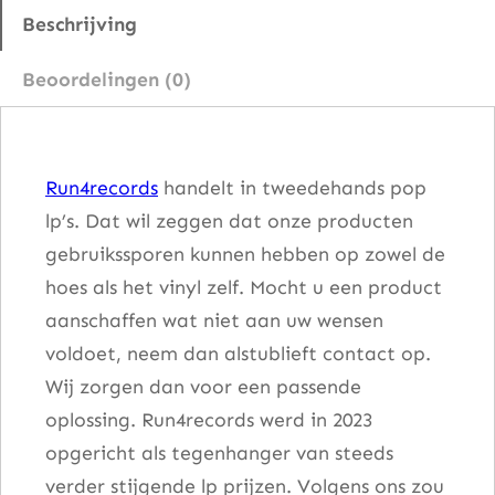
4
Beschrijving
6
Beoordelingen (0)
1
O
c
Run4records
handelt in tweedehands pop
e
lp’s. Dat wil zeggen dat onze producten
a
gebruikssporen kunnen hebben op zowel de
n
hoes als het vinyl zelf. Mocht u een product
B
aanschaffen wat niet aan uw wensen
o
voldoet, neem dan alstublieft contact op.
u
Wij zorgen dan voor een passende
l
oplossing. Run4records werd in 2023
e
opgericht als tegenhanger van steeds
v
verder stijgende lp prijzen. Volgens ons zou
a