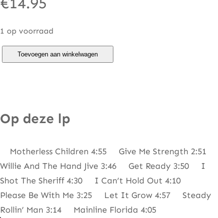
€
14.95
1 op voorraad
E
Toevoegen aan winkelwagen
r
i
c
C
Op deze lp
l
a
Motherless Children 4:55 Give Me Strength 2:51
p
Willie And The Hand Jive 3:46 Get Ready 3:50 I
t
Shot The Sheriff 4:30 I Can’t Hold Out 4:10
o
Please Be With Me 3:25 Let It Grow 4:57 Steady
n
Rollin’ Man 3:14 Mainline Florida 4:05
–