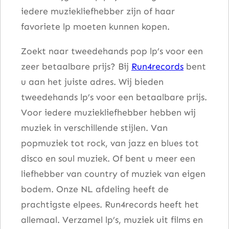
iedere muziekliefhebber zijn of haar
r
favoriete lp moeten kunnen kopen.
d
a
Zoekt naar tweedehands pop lp’s voor een
a
zeer betaalbare prijs? Bij
Run4records
bent
n
u aan het juiste adres. Wij bieden
t
tweedehands lp’s voor een betaalbare prijs.
a
Voor iedere muziekliefhebber hebben wij
l
muziek in verschillende stijlen. Van
popmuziek tot rock, van jazz en blues tot
disco en soul muziek. Of bent u meer een
liefhebber van country of muziek van eigen
bodem. Onze NL afdeling heeft de
prachtigste elpees. Run4records heeft het
allemaal. Verzamel lp’s, muziek uit films en