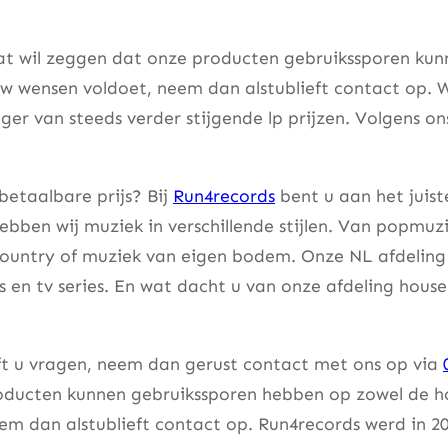
at wil zeggen dat onze producten gebruikssporen kunne
w wensen voldoet, neem dan alstublieft contact op. W
er van steeds verder stijgende lp prijzen. Volgens on
betaalbare prijs? Bij
Run4records
bent u aan het juist
bben wij muziek in verschillende stijlen. Van popmuzi
country of muziek van eigen bodem. Onze NL afdeling 
lms en tv series. En wat dacht u van onze afdeling hou
eft u vragen, neem dan gerust contact met ons op via
ducten kunnen gebruikssporen hebben op zowel de hoes
m dan alstublieft contact op. Run4records werd in 20