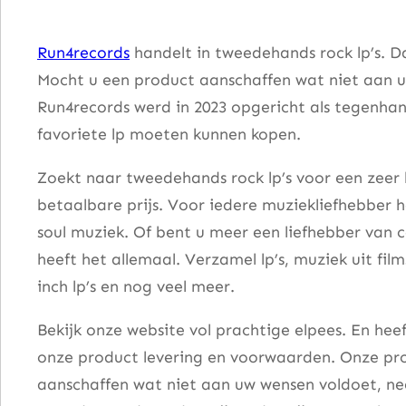
r
t
Run4records
handelt in tweedehands rock lp’s. D
i
Mocht u een product aanschaffen wat niet aan u
a
Run4records werd in 2023 opgericht als tegenhang
l
favoriete lp moeten kunnen kopen.
L
a
Zoekt naar tweedehands rock lp’s voor een zeer 
w
betaalbare prijs. Voor iedere muziekliefhebber he
a
soul muziek. Of bent u meer een liefhebber van 
a
heeft het allemaal. Verzamel lp’s, muziek uit fi
n
inch lp’s en nog veel meer.
t
Bekijk onze website vol prachtige elpees. En he
a
onze product levering en voorwaarden. Onze pro
l
aanschaffen wat niet aan uw wensen voldoet, nee