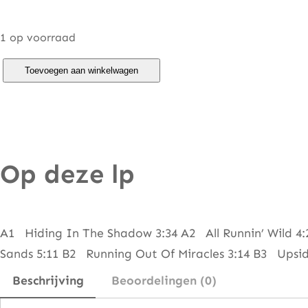
1 op voorraad
E
Toevoegen aan winkelwagen
m
e
r
g
Op deze lp
e
n
c
y
A1 Hiding In The Shadow 3:34 A2 All Runnin’ Wild 4
–
Sands 5:11 B2 Running Out Of Miracles 3:14 B3 Upsi
M
Beschrijving
Beoordelingen (0)
a