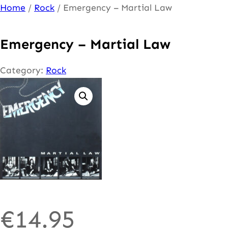
Ga
Home
/
Rock
/ Emergency – Martial Law
naar
de
Emergency – Martial Law
inhoud
Category:
Rock
€
14.95