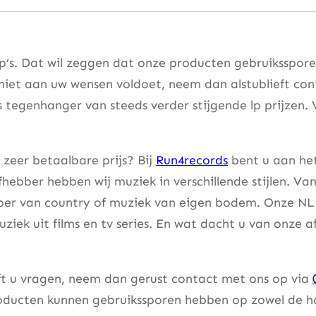
lp’s. Dat wil zeggen dat onze producten gebruiksspor
 niet aan uw wensen voldoet, neem dan alstublieft co
s tegenhanger van steeds verder stijgende lp prijzen. 
 zeer betaalbare prijs? Bij
Run4records
bent u aan het
fhebber hebben wij muziek in verschillende stijlen. Va
bber van country of muziek van eigen bodem. Onze NL 
uziek uit films en tv series. En wat dacht u van onze 
eft u vragen, neem dan gerust contact met ons op via
ducten kunnen gebruikssporen hebben op zowel de hoes