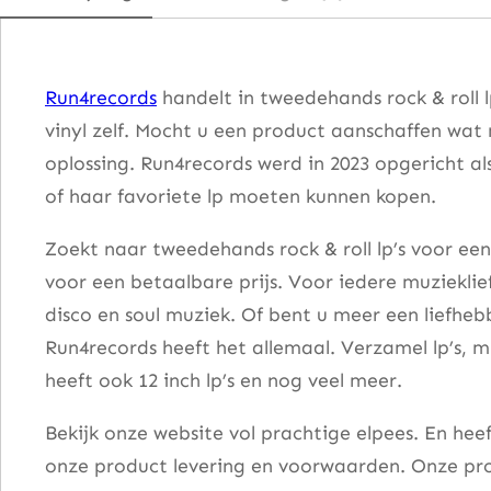
–
E
l
Run4records
handelt in tweedehands rock & roll 
v
vinyl zelf. Mocht u een product aanschaffen wat
i
oplossing. Run4records werd in 2023 opgericht al
s
of haar favoriete lp moeten kunnen kopen.
F
o
Zoekt naar tweedehands rock & roll lp’s voor een
r
voor een betaalbare prijs. Voor iedere muzieklie
E
disco en soul muziek. Of bent u meer een liefhe
v
Run4records heeft het allemaal. Verzamel lp’s, m
e
heeft ook 12 inch lp’s en nog veel meer.
r
Bekijk onze website vol prachtige elpees. En he
y
onze product levering en voorwaarden. Onze pro
o