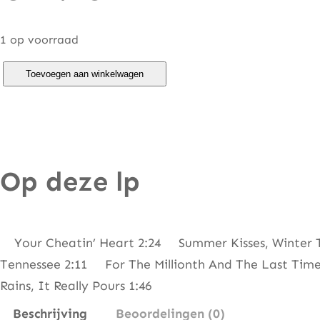
1 op voorraad
E
Toevoegen aan winkelwagen
l
v
i
s
Op deze lp
P
r
e
s
Your Cheatin’ Heart 2:24 Summer Kisses, Winter 
l
Tennessee 2:11 For The Millionth And The Last T
e
Rains, It Really Pours 1:46
y
Beschrijving
Beoordelingen (0)