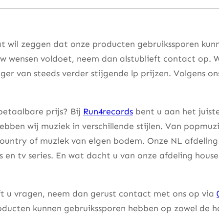
t wil zeggen dat onze producten gebruikssporen kunne
w wensen voldoet, neem dan alstublieft contact op. W
er van steeds verder stijgende lp prijzen. Volgens on
etaalbare prijs? Bij
Run4records
bent u aan het juist
bben wij muziek in verschillende stijlen. Van popmuzi
country of muziek van eigen bodem. Onze NL afdeling 
lms en tv series. En wat dacht u van onze afdeling hou
eft u vragen, neem dan gerust contact met ons op via
ducten kunnen gebruikssporen hebben op zowel de hoes