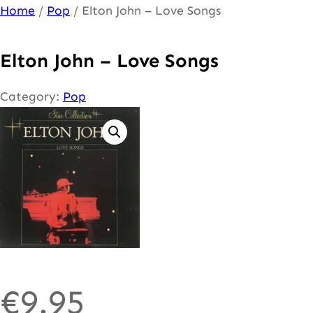
Ga
Home
/
Pop
/ Elton John – Love Songs
naar
de
Elton John – Love Songs
inhoud
Category:
Pop
€
9.95