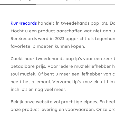
v
e
S
Run4records
handelt in tweedehands pop lp’s. Da
o
Mocht u een product aanschaffen wat niet aan u
n
Run4records werd in 2023 opgericht als tegenhang
g
favoriete lp moeten kunnen kopen.
s
a
Zoekt naar tweedehands pop lp’s voor een zeer b
a
betaalbare prijs. Voor iedere muziekliefhebber he
n
soul muziek. Of bent u meer een liefhebber van 
t
heeft het allemaal. Verzamel lp’s, muziek uit fi
a
inch lp’s en nog veel meer.
l
Bekijk onze website vol prachtige elpees. En he
onze product levering en voorwaarden. Onze pro