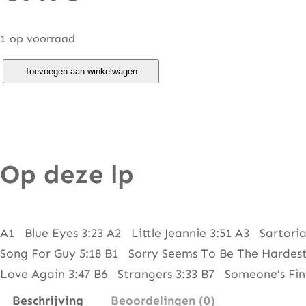
1 op voorraad
E
Toevoegen aan winkelwagen
l
t
o
n
Op deze lp
J
o
h
n
A1 Blue Eyes 3:23 A2 Little Jeannie 3:51 A3 Sartori
–
Song For Guy 5:18 B1 Sorry Seems To Be The Hardest
L
Love Again 3:47 B6 Strangers 3:33 B7 Someone’s Fina
o
Beschrijving
Beoordelingen (0)