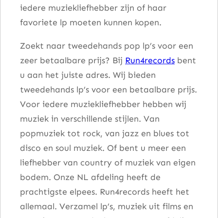
iedere muziekliefhebber zijn of haar
a
favoriete lp moeten kunnen kopen.
l
Zoekt naar tweedehands pop lp’s voor een
zeer betaalbare prijs? Bij
Run4records
bent
u aan het juiste adres. Wij bieden
tweedehands lp’s voor een betaalbare prijs.
Voor iedere muziekliefhebber hebben wij
muziek in verschillende stijlen. Van
popmuziek tot rock, van jazz en blues tot
disco en soul muziek. Of bent u meer een
liefhebber van country of muziek van eigen
bodem. Onze NL afdeling heeft de
prachtigste elpees. Run4records heeft het
allemaal. Verzamel lp’s, muziek uit films en