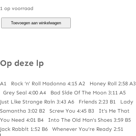
1 op voorraad
E
Toevoegen aan winkelwagen
l
t
o
n
Op deze lp
J
o
A1 Rock ‘n’ Roll Madonna 4:15 A2 Honey Roll 2:58 A3
h
Grey Seal 4:00 A4 Bad Side Of The Moon 3:11 A5
n
Just Like Strange Rain 3:43 A6 Friends 2:23 B1 Lady
–
Samantha 3:02 B2 Screw You 4:45 B3 It’s Me That
F
You Need 4:01 B4 Into The Old Man’s Shoes 3:59 B5
r
Jack Rabbit 1:52 B6 Whenever You’re Ready 2:51
o