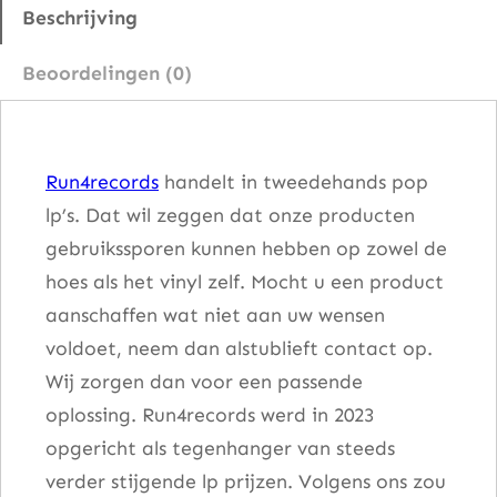
m
Beschrijving
M
Beoordelingen (0)
y
S
o
Run4records
handelt in tweedehands pop
n
lp’s. Dat wil zeggen dat onze producten
g
gebruikssporen kunnen hebben op zowel de
B
hoes als het vinyl zelf. Mocht u een product
o
aanschaffen wat niet aan uw wensen
o
voldoet, neem dan alstublieft contact op.
k
Wij zorgen dan voor een passende
a
oplossing. Run4records werd in 2023
a
opgericht als tegenhanger van steeds
n
verder stijgende lp prijzen. Volgens ons zou
t