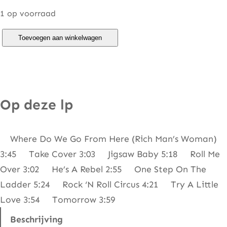
1 op voorraad
E
Toevoegen aan winkelwagen
l
k
i
e
Op deze lp
B
r
Where Do We Go From Here (Rich Man’s Woman)
o
3:45 Take Cover 3:03 Jigsaw Baby 5:18 Roll Me
o
Over 3:02 He’s A Rebel 2:55 One Step On The
k
Ladder 5:24 Rock ‘N Roll Circus 4:21 Try A Little
s
Love 3:54 Tomorrow 3:59
–
R
Beschrijving