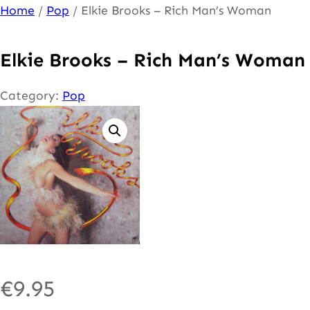
Ga
Home
/
Pop
/ Elkie Brooks – Rich Man’s Woman
naar
de
Elkie Brooks – Rich Man’s Woman
inhoud
Category:
Pop
€
9.95