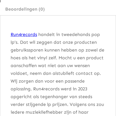
i
Beoordelingen (0)
c
h
M
Run4records
handelt in tweedehands pop
a
lp’s. Dat wil zeggen dat onze producten
n
gebruikssporen kunnen hebben op zowel de
'
hoes als het vinyl zelf. Mocht u een product
s
aanschaffen wat niet aan uw wensen
W
voldoet, neem dan alstublieft contact op.
o
Wij zorgen dan voor een passende
m
oplossing. Run4records werd in 2023
a
opgericht als tegenhanger van steeds
n
verder stijgende lp prijzen. Volgens ons zou
a
iedere muziekliefhebber zijn of haar
a