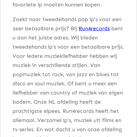
favoriete lp moeten kunnen kopen.
n
t
Zoekt naar tweedehands pop lp’s voor een
a
zeer betaalbare prijs? Bij
Run4records
bent
l
u aan het juiste adres. Wij bieden
tweedehands lp’s voor een betaalbare prijs.
Voor iedere muziekliefhebber hebben wij
muziek in verschillende stijlen. Van
popmuziek tot rock, van jazz en blues tot
disco en soul muziek. Of bent u meer een
liefhebber van country of muziek van eigen
bodem. Onze NL afdeling heeft de
prachtigste elpees. Run4records heeft het
allemaal. Verzamel lp’s, muziek uit films en
tv series. En wat dacht u van onze afdeling