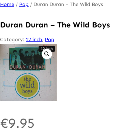
Ga
Home
/
Pop
/ Duran Duran – The Wild Boys
naar
de
Duran Duran – The Wild Boys
inhoud
Category:
12 inch
, 
Pop
12 inch
€
9.95