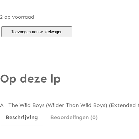
2 op voorraad
D
Toevoegen aan winkelwagen
u
r
a
n
Op deze lp
D
u
r
a
A The Wild Boys (Wilder Than Wild Boys) (Extended M
n
Beschrijving
Beoordelingen (0)
–
T