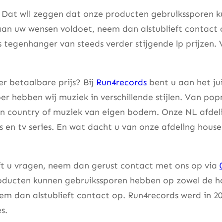
. Dat wil zeggen dat onze producten gebruikssporen k
aan uw wensen voldoet, neem dan alstublieft contact
s tegenhanger van steeds verder stijgende lp prijzen. 
r betaalbare prijs? Bij
Run4records
bent u aan het ju
er hebben wij muziek in verschillende stijlen. Van pop
an country of muziek van eigen bodem. Onze NL afdeli
lms en tv series. En wat dacht u van onze afdeling hou
eft u vragen, neem dan gerust contact met ons op via
ducten kunnen gebruikssporen hebben op zowel de hoes
m dan alstublieft contact op. Run4records werd in 20
s.