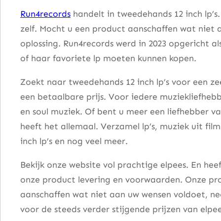
h
Run4records
handelt in tweedehands 12 inch lp’s
e
zelf. Mocht u een product aanschaffen wat niet 
W
oplossing. Run4records werd in 2023 opgericht al
i
of haar favoriete lp moeten kunnen kopen.
l
d
Zoekt naar tweedehands 12 inch lp’s voor een zee
B
een betaalbare prijs. Voor iedere muziekliefhebb
o
en soul muziek. Of bent u meer een liefhebber v
y
heeft het allemaal. Verzamel lp’s, muziek uit fi
s
inch lp’s en nog veel meer.
a
Bekijk onze website vol prachtige elpees. En he
a
onze product levering en voorwaarden. Onze pro
n
aanschaffen wat niet aan uw wensen voldoet, nee
t
voor de steeds verder stijgende prijzen van elpee
a