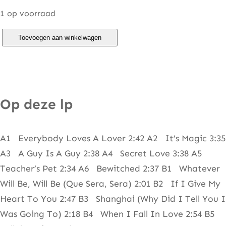
1 op voorraad
D
Toevoegen aan winkelwagen
o
r
i
s
Op deze lp
D
a
A1 Everybody Loves A Lover 2:42 A2 It’s Magic 3:35
y
A3 A Guy Is A Guy 2:38 A4 Secret Love 3:38 A5
'
Teacher’s Pet 2:34 A6 Bewitched 2:37 B1 Whatever
s
Will Be, Will Be (Que Sera, Sera) 2:01 B2 If I Give My
G
Heart To You 2:47 B3 Shanghai (Why Did I Tell You I
r
Was Going To) 2:18 B4 When I Fall In Love 2:54 B5
e