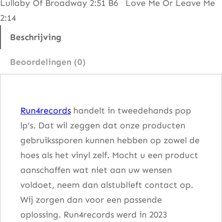
Lullaby Of Broadway 2:51 B6 Love Me Or Leave Me
a
2:14
t
e
Beschrijving
s
Beoordelingen (0)
t
H
i
Run4records
handelt in tweedehands pop
t
lp’s. Dat wil zeggen dat onze producten
s
gebruikssporen kunnen hebben op zowel de
a
hoes als het vinyl zelf. Mocht u een product
a
aanschaffen wat niet aan uw wensen
n
voldoet, neem dan alstublieft contact op.
t
Wij zorgen dan voor een passende
a
oplossing. Run4records werd in 2023
l